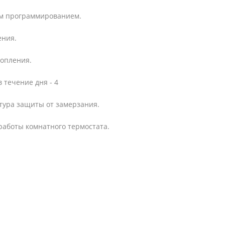
ым программированием.
ения.
опления.
течение дня - 4
тура защиты от замерзания.
работы комнатного термостата.