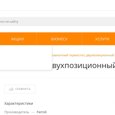
ециалистами и
те. Продолжая
его использования.
АКЦИИ
БИЗНЕСУ
УСЛУГИ
енциальности
.
мостаты
/
Ferroli HRT-177 WS Комнатный термостат, двухпозиционный
ый термостат, двухпозиционны
СРАВНИТЬ
Характеристики
Производитель
—
Ferroli