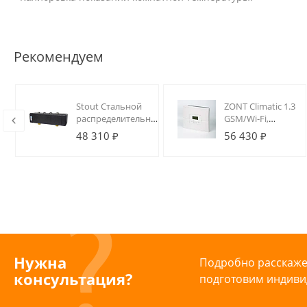
Рекомендуем
Stout Стальной
ZONT Climatic 1.3
распределительный
GSM/Wi-Fi,
коллектор 2
Погодозависимый
48 310 ₽
56 430 ₽
отопительных
регулятор
контура с
отопления (1 ГВС
гидравлическим
+ 3 контура)
разделителем DN20
Нужна
Подробно расскажем
консультация?
подготовим индиви