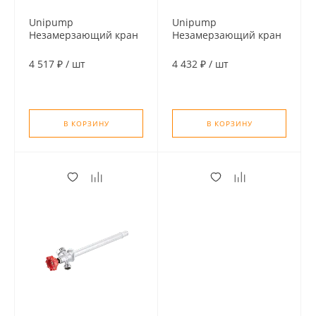
Unipump
Unipump
Незамерзающий кран
Незамерзающий кран
1/2" WF-2106
1/2" WF-2110
(длина-500 мм)
(длина-600 мм)
4 517 ₽
/
шт
4 432 ₽
/
шт
В КОРЗИНУ
В КОРЗИНУ