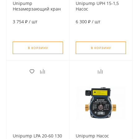
Unipump
Unipump UPH 15-1,5
Незамерзающий кран
Насос
1/2" WF-2104
циркуляционный для
(длина-250 мм)
ГВС, односкоростной
3 754 ₽
/
шт
6 300 ₽
/
шт
В КОРЗИНУ
В КОРЗИНУ
Unipump LPA 20-60 130
Unipump Насос