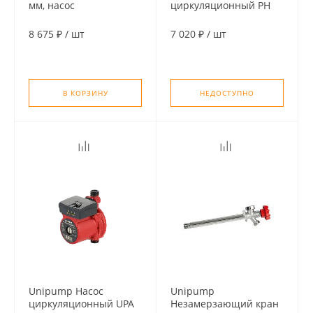
мм, насос
циркуляционный PН
циркуляционный
20-60 130 для ГВС
частотный
8 675 ₽
/
шт
7 020 ₽
/
шт
В КОРЗИНУ
НЕДОСТУПНО
Unipump Насос
Unipump
циркуляционный UPA
Незамерзающий кран