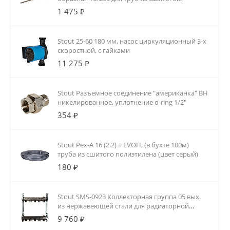
полиэтилена аксиальный
1 475 ₽
Stout 25-60 180 мм, насос циркуляционный 3-х
скоростной, с гайками
11 275 ₽
Stout Разъемное соединение "американка" ВН
никелированное, уплотнение o-ring 1/2"
354 ₽
Stout Pex-A 16 (2.2) + EVOH, (в бухте 100м)
труба из сшитого полиэтилена (цвет серый)
180 ₽
Stout SMS-0923 Коллекторная группа 05 вых.
из нержавеющей стали для радиаторной
разводки
9 760 ₽