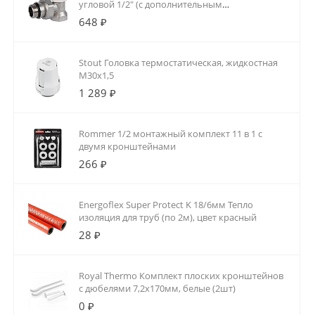
угловой 1/2" (с дополнительным
уплотнением)
648 ₽
Stout Головка термостатическая, жидкостная
M30x1,5
1 289 ₽
Rommer 1/2 монтажный комплект 11 в 1 с
двумя кронштейнами
266 ₽
Energoflex Super Protect K 18/6мм Тепло
изоляция для труб (по 2м), цвет красный
28 ₽
Royal Thermo Комплект плоских кронштейнов
с дюбелями 7,2х170мм, белые (2шт)
0 ₽