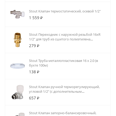
Stout Клапан термостатический, осевой 1/2"
1 559 ₽
Stout Переходник с наружной резьбой 16xR
1/2" для труб из сшитого полиэтилена
аксиальный
279 ₽
Stout Труба металлопластиковая 16 х 2.0 (в
бухте 100м)
138 ₽
Stout Клапан ручной терморегулирующий,
угловой 1/2" (с дополнительным
уплотнением)
657 ₽
Stout Клапан запорно-балансировочный,