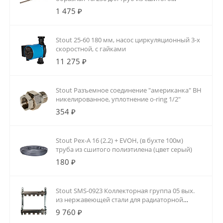
полиэтилена аксиальный
1 475 ₽
Stout 25-60 180 мм, насос циркуляционный 3-х
скоростной, с гайками
11 275 ₽
Stout Разъемное соединение "американка" ВН
никелированное, уплотнение o-ring 1/2"
354 ₽
Stout Pex-A 16 (2.2) + EVOH, (в бухте 100м)
труба из сшитого полиэтилена (цвет серый)
180 ₽
Stout SMS-0923 Коллекторная группа 05 вых.
из нержавеющей стали для радиаторной
разводки
9 760 ₽