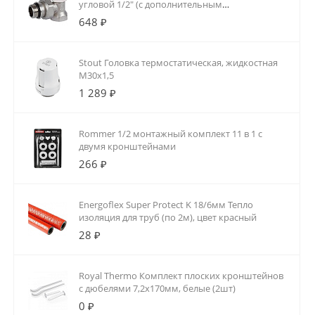
угловой 1/2" (с дополнительным
уплотнением)
648 ₽
Stout Головка термостатическая, жидкостная
M30x1,5
1 289 ₽
Rommer 1/2 монтажный комплект 11 в 1 с
двумя кронштейнами
266 ₽
Energoflex Super Protect K 18/6мм Тепло
изоляция для труб (по 2м), цвет красный
28 ₽
Royal Thermo Комплект плоских кронштейнов
с дюбелями 7,2х170мм, белые (2шт)
0 ₽