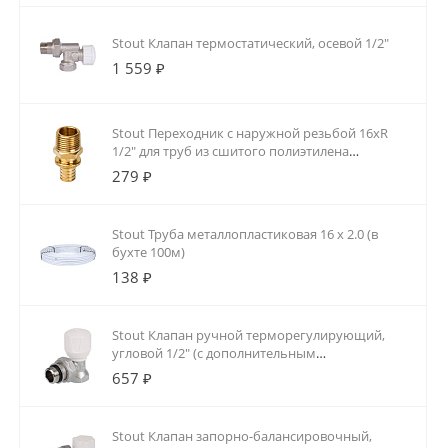
Stout Клапан термостатический, осевой 1/2"
1 559 ₽
Stout Переходник с наружной резьбой 16xR
1/2" для труб из сшитого полиэтилена
аксиальный
279 ₽
Stout Труба металлопластиковая 16 х 2.0 (в
бухте 100м)
138 ₽
Stout Клапан ручной терморегулирующий,
угловой 1/2" (с дополнительным
уплотнением)
657 ₽
Stout Клапан запорно-балансировочный,