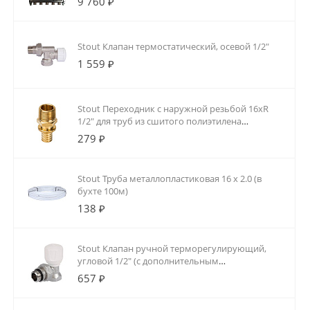
9 760 ₽
Stout Клапан термостатический, осевой 1/2"
1 559 ₽
Stout Переходник с наружной резьбой 16xR
1/2" для труб из сшитого полиэтилена
аксиальный
279 ₽
Stout Труба металлопластиковая 16 х 2.0 (в
бухте 100м)
138 ₽
Stout Клапан ручной терморегулирующий,
угловой 1/2" (с дополнительным
уплотнением)
657 ₽