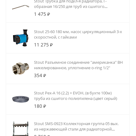
Stout Трубка для подкл-я радиатора, Г-
образная 16/250 для труб из сшитого
полиэтилена аксиальный
1 475 ₽
Stout 25-60 180 мм, насос циркуляционный 3-х
скоростной, с гайками
11 275 ₽
Stout Разъемное соединение "американка" ВН
никелированное, уплотнение o-ring 1/2"
354 ₽
Stout Pex-A 16 (2.2) + EVOH, (в бухте 100м)
труба из сшитого полиэтилена (цвет серый)
180 ₽
Stout SMS-0923 Коллекторная группа 05 вых.
из нержавеющей стали для радиаторной
разводки