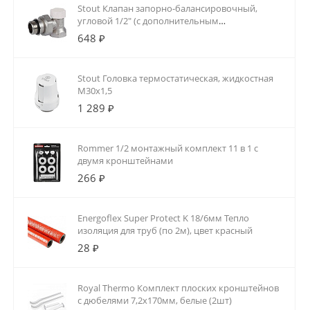
Stout Клапан запорно-балансировочный,
угловой 1/2" (с дополнительным
уплотнением)
648 ₽
Stout Головка термостатическая, жидкостная
M30x1,5
1 289 ₽
Rommer 1/2 монтажный комплект 11 в 1 с
двумя кронштейнами
266 ₽
Energoflex Super Protect K 18/6мм Тепло
изоляция для труб (по 2м), цвет красный
28 ₽
Royal Thermo Комплект плоских кронштейнов
с дюбелями 7,2х170мм, белые (2шт)