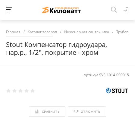
Главная
/
Каталог товаров
/
Инженерная сантехника
/
Трубопров
Stout Компенсатор гидроудара,
нар.р., 1/2", покрытие - хром
Артикул
SVS-1014-000015
СРАВНИТЬ
ОТЛОЖИТЬ