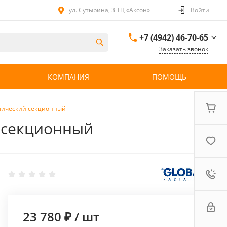
ул. Сутырина, 3 ТЦ «Аксон»
Войти
+7 (4942) 46-70-65
Заказать звонок
+7 (4942) 46-70-65
КОМПАНИЯ
ПОМОЩЬ
ул. Сутырина, 3 ТЦ
«Аксон»
08:00 - 20:00 без
выходных
аллический секционный
й секционный
23 780 ₽
/
шт