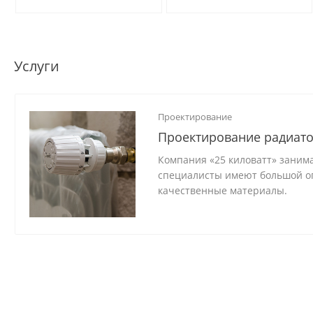
RS-485,
DIN-рейку
внешним
датчиком NTC
и реле (0.5А)
Услуги
Проектирование
Проектирование радиато
Компания «25 киловатт» заним
специалисты имеют большой оп
качественные материалы.