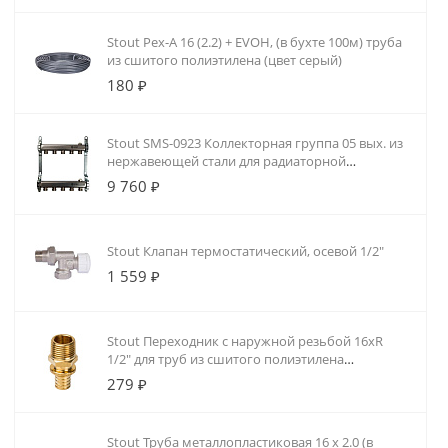
Stout Pex-A 16 (2.2) + EVOH, (в бухте 100м) труба
из сшитого полиэтилена (цвет серый)
180 ₽
Stout SMS-0923 Коллекторная группа 05 вых. из
нержавеющей стали для радиаторной
разводки
9 760 ₽
Stout Клапан термостатический, осевой 1/2"
1 559 ₽
Stout Переходник с наружной резьбой 16xR
1/2" для труб из сшитого полиэтилена
аксиальный
279 ₽
Stout Труба металлопластиковая 16 х 2.0 (в