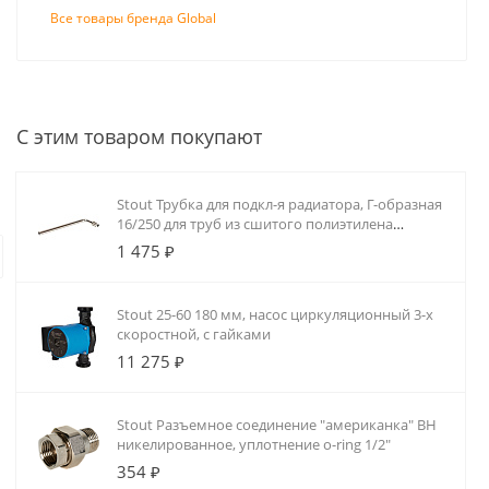
Все товары бренда Global
гайками
С этим товаром покупают
Монтаж систем отопления и водоснабже
Stout Трубка для подкл-я радиатора, Г-образная
Монтаж радиаторного отопл
16/250 для труб из сшитого полиэтилена
аксиальный
Сотрудники компании «25 киловатт»
1 475 ₽
домах, коммерческих и промышленны
разрабатываем проект, монтируем р
Stout 25-60 180 мм, насос циркуляционный 3-х
систему автоматики.
скоростной, с гайками
11 275 ₽
Stout Разъемное соединение "американка" ВН
никелированное, уплотнение o-ring 1/2"
354 ₽