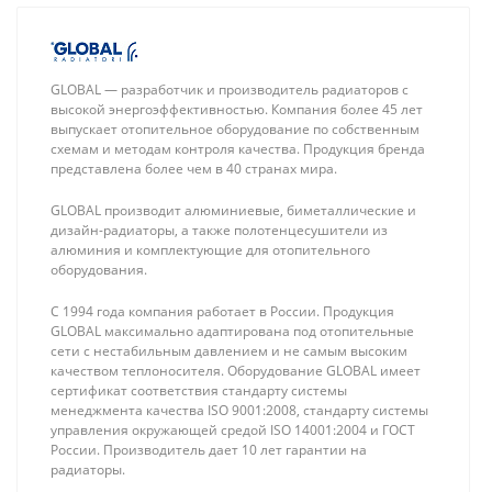
GLOBAL — разработчик и производитель радиаторов с
высокой энергоэффективностью. Компания более 45 лет
выпускает отопительное оборудование по собственным
схемам и методам контроля качества. Продукция бренда
представлена более чем в 40 странах мира.
GLOBAL производит алюминиевые, биметаллические и
дизайн-радиаторы, а также полотенцесушители из
алюминия и комплектующие для отопительного
оборудования.
С 1994 года компания работает в России. Продукция
GLOBAL максимально адаптирована под отопительные
сети с нестабильным давлением и не самым высоким
качеством теплоносителя. Оборудование GLOBAL имеет
сертификат соответствия стандарту системы
менеджмента качества ISO 9001:2008, стандарту системы
управления окружающей средой ISO 14001:2004 и ГОСТ
Stout mini 25-40
Stout 25-60 180
России. Производитель дает 10 лет гарантии на
180 мм, насос
мм, насос
радиаторы.
циркуляционный
циркуляционный
19 635 ₽
11 275 ₽
частотный
3-х скоростной, с