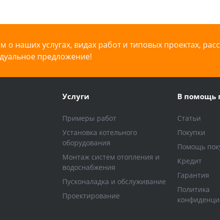
 о наших услугах, видах работ и типовых проектах, рас
дуальное предложение!
Услуги
В помощь 
Примеры работ
Статьи
Установка котельного
Покупки
оборудования
Помощь пок
Монтаж систем отопления и
Кредит
водоснабжения
Гарантия
Пусконаладка и обслуживание
Политика
Проектирование
конфиденци