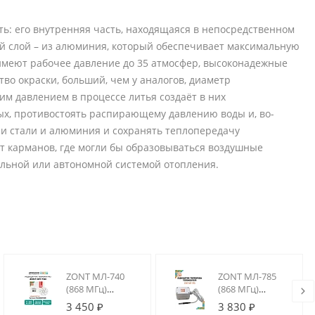
ть: его внутренняя часть, находящаяся в непосредственном
ый слой – из алюминия, который обеспечивает максимальную
 имеют рабочее давление до 35 атмосфер, высоконадежные
во окраски, больший, чем у аналогов, диаметр
м давлением в процессе литья создаёт в них
ых, противостоять распирающему давлению воды и, во-
и стали и алюминия и сохранять теплопередачу
т карманов, где могли бы образовываться воздушные
альной или автономной системой отопления.
ZONT МЛ-740
ZONT МЛ-785
(868 МГц)
(868 МГц)
Радиодатчик
Радиодатчик
3 450 ₽
3 830 ₽
температуры
температуры