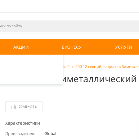
ециалистами и
те. Продолжая
его использования.
АКЦИИ
БИЗНЕСУ
УСЛУГИ
енциальности
.
ческие радиаторы
/
Global Style Plus 500 12 секций, радиатор бимет
кций, радиатор биметаллически
СРАВНИТЬ
Характеристики
Производитель
—
Global