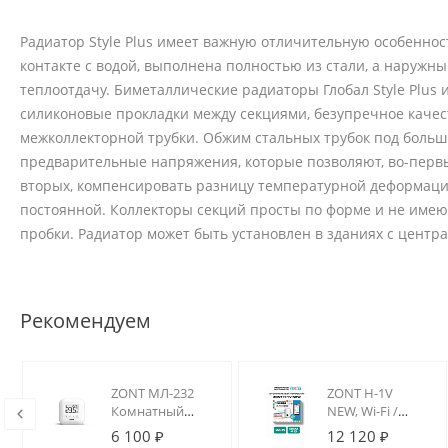
Радиатор Style Plus имеет важную отличительную особеннос
контакте с водой, выполнена полностью из стали, а наружн
теплоотдачу. Биметаллические радиаторы Глобал Style Plus
силиконовые прокладки между секциями, безупречное качест
межколлекторной трубки. Обжим стальных трубок под больши
предварительные напряжения, которые позволяют, во-перв
вторых, компенсировать разницу температурной деформаци
постоянной. Коллекторы секций просты по форме и не имею
пробки. Радиатор может быть установлен в зданиях с центр
Рекомендуем
ZONT МЛ-232
ZONT H-1V
ный
Комнатный
NEW, Wi-Fi /
2
термостат с
GSM термостат
6 100 ₽
12 120 ₽
)
интерфейсом
для котлов на