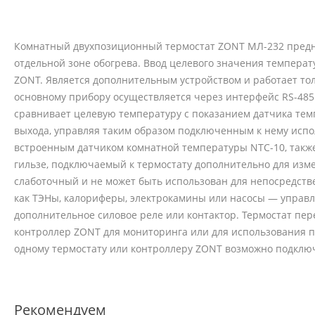
Комнатный двухпозиционный термостат ZONT МЛ-232 предн
отдельной зоне обогрева. Ввод целевого значения темпера
ZONT. Является дополнительным устройством и работает то
основному прибору осуществляется через интерфейс RS-485
сравнивает целевую температуру с показанием датчика тем
выхода, управляя таким образом подключенным к нему исп
встроенным датчиком комнатной температуры NTC-10, также
гильзе, подключаемый к термостату дополнительно для изм
слаботочный и не может быть использован для непосредст
как ТЭНы, калориферы, электрокамины или насосы — управл
дополнительное силовое реле или контактор. Термостат пе
контроллер ZONT для мониторинга или для использования п
одному термостату или контроллеру ZONT возможно подключ
Рекомендуем