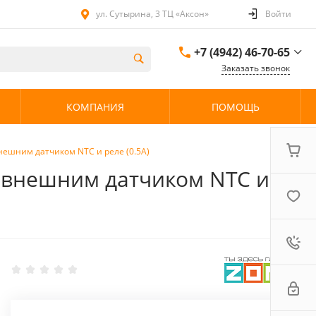
ул. Сутырина, 3 ТЦ «Аксон»
Войти
+7 (4942) 46-70-65
Заказать звонок
+7 (4942) 46-70-65
КОМПАНИЯ
ПОМОЩЬ
ул. Сутырина, 3 ТЦ
«Аксон»
08:00 - 20:00 без
выходных
нешним датчиком NTC и реле (0.5А)
, внешним датчиком NTC и