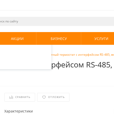
ециалистами и
те. Продолжая
его использования.
АКЦИИ
БИЗНЕСУ
УСЛУГИ
енциальности
.
опления
/
ZONT МЛ-232 Комнатный термостат с интерфейсом RS-485, в
мостат с интерфейсом RS-485
СРАВНИТЬ
ОТЛОЖИТЬ
Характеристики