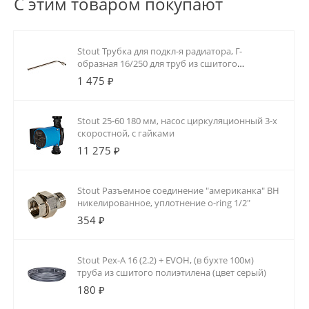
С этим товаром покупают
Stout Трубка для подкл-я радиатора, Г-
образная 16/250 для труб из сшитого
полиэтилена аксиальный
1 475 ₽
Stout 25-60 180 мм, насос циркуляционный 3-х
скоростной, с гайками
11 275 ₽
Stout Разъемное соединение "американка" ВН
никелированное, уплотнение o-ring 1/2"
354 ₽
Stout Pex-A 16 (2.2) + EVOH, (в бухте 100м)
труба из сшитого полиэтилена (цвет серый)
180 ₽