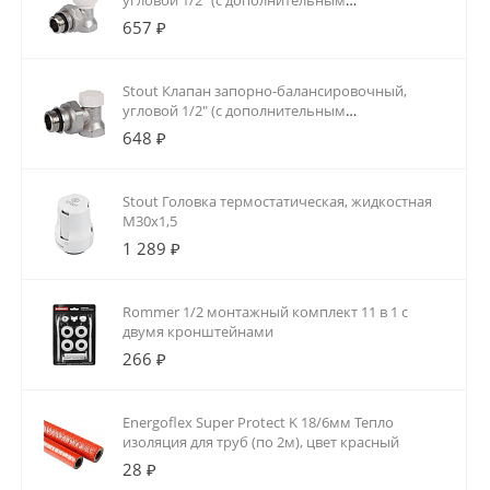
угловой 1/2" (с дополнительным
уплотнением)
657 ₽
Stout Клапан запорно-балансировочный,
угловой 1/2" (с дополнительным
уплотнением)
648 ₽
Stout Головка термостатическая, жидкостная
M30x1,5
1 289 ₽
Rommer 1/2 монтажный комплект 11 в 1 с
двумя кронштейнами
266 ₽
Energoflex Super Protect K 18/6мм Тепло
изоляция для труб (по 2м), цвет красный
28 ₽