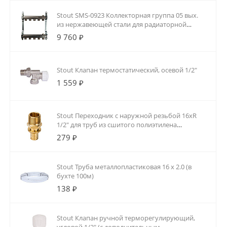
Stout SMS-0923 Коллекторная группа 05 вых.
из нержавеющей стали для радиаторной
разводки
9 760 ₽
Stout Клапан термостатический, осевой 1/2"
1 559 ₽
Stout Переходник с наружной резьбой 16xR
1/2" для труб из сшитого полиэтилена
аксиальный
279 ₽
Stout Труба металлопластиковая 16 х 2.0 (в
бухте 100м)
138 ₽
Stout Клапан ручной терморегулирующий,