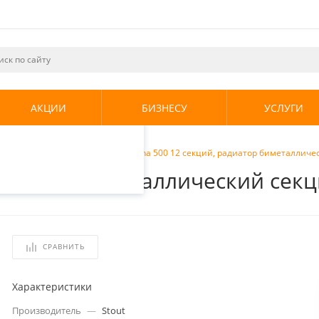
ециалистами и
те. Продолжая
его использования.
АКЦИИ
БИЗНЕСУ
УСЛУГИ
енциальности
.
ческие радиаторы
/
Stout Alpha 500 12 секций, радиатор биметаллич
 радиатор биметаллический се
СРАВНИТЬ
Характеристики
Производитель
—
Stout