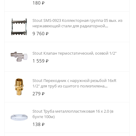
180 ₽
Stout SMS-0923 Коллекторная группа 05 вых. из
нержавеющей стали для радиаторной
разводки
9 760 ₽
Stout Клапан термостатический, осевой 1/2"
1 559 ₽
Stout Переходник с наружной резьбой 16xR
1/2" для труб из сшитого полиэтилена
аксиальный
279 ₽
Stout Труба металлопластиковая 16 х 2.0 (в
бухте 100м)
138 ₽