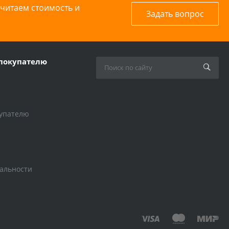
считаем стоимость и
Задать вопрос
покупателю
упателю
альности