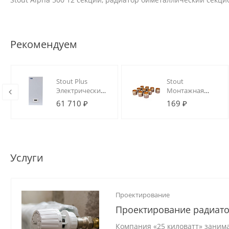
Рекомендуем
ая
Stout Plus
Stout
Электрический
Монтажная
им
котел 9 кВт
гильза 25 для
61 710 ₽
169 ₽
труб из
С)
сшитого
полиэтилена
аксиальный
Услуги
Проектирование
Проектирование радиато
Компания «25 киловатт» заним