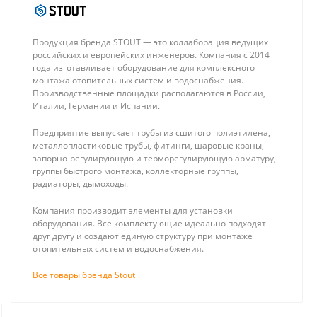
Продукция бренда STOUT — это коллаборация ведущих
российских и европейских инженеров. Компания с 2014
года изготавливает оборудование для комплексного
монтажа отопительных систем и водоснабжения.
Производственные площадки располагаются в России,
Италии, Германии и Испании.
Stout Труба
Rispa RBF-200
металлопластиковая
Бойлер
Предприятие выпускает трубы из сшитого полиэтилена,
16 х 2.0 (метражом, в
напольный из
138 ₽
81 600 ₽
металлопластиковые трубы, фитинги, шаровые краны,
бухте 200м)
нерж. стали AISI
запорно-регулирующую и терморегулирующую арматуру,
304 (объем
группы быстрого монтажа, коллекторные группы,
бака 200л,
радиаторы, дымоходы.
змеевик: 1.1 м2,
1.5 мм)
Компания производит элементы для установки
оборудования. Все комплектующие идеально подходят
друг другу и создают единую структуру при монтаже
отопительных систем и водоснабжения.
Монтаж систем отопления и водоснабже
Все товары бренда Stout
Монтаж радиаторного отопл
Сотрудники компании «25 киловатт»