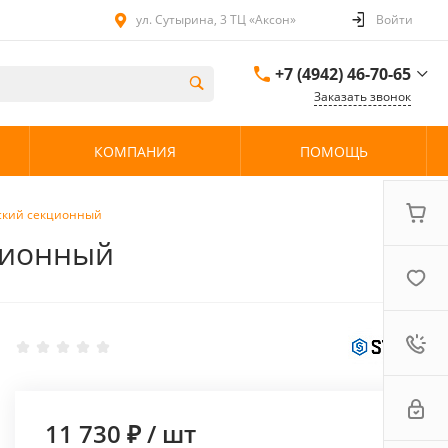
ул. Сутырина, 3 ТЦ «Аксон»
Войти
+7 (4942) 46-70-65
Заказать звонок
+7 (4942) 46-70-65
КОМПАНИЯ
ПОМОЩЬ
ул. Сутырина, 3 ТЦ
«Аксон»
08:00 - 20:00 без
выходных
еский секционный
кционный
11 730 ₽
/
шт