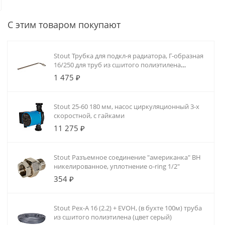
домах, коммерческих и промышленны
разрабатываем проект, монтируем р
С этим товаром покупают
систему автоматики.
Stout Трубка для подкл-я радиатора, Г-образная
16/250 для труб из сшитого полиэтилена
аксиальный
1 475 ₽
Stout 25-60 180 мм, насос циркуляционный 3-х
скоростной, с гайками
11 275 ₽
Stout Разъемное соединение "американка" ВН
никелированное, уплотнение o-ring 1/2"
354 ₽
Stout Pex-A 16 (2.2) + EVOH, (в бухте 100м) труба
из сшитого полиэтилена (цвет серый)