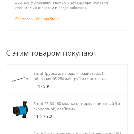
друг другу и создают единую структуру при монтаже
отопительных систем и водоснабжения.
Все товары бренда Stout
С этим товаром покупают
Stout Трубка для подкл-я радиатора, Г-
образная 16/250 для труб из сшитого
полиэтилена аксиальный
1 475 ₽
Stout 25-60 180 мм, насос циркуляционный 3-х
скоростной, с гайками
11 275 ₽
Stout Разъемное соединение "американка" ВН