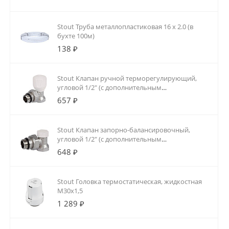
Stout Труба металлопластиковая 16 х 2.0 (в
бухте 100м)
138 ₽
Stout Клапан ручной терморегулирующий,
угловой 1/2" (с дополнительным
уплотнением)
657 ₽
Stout Клапан запорно-балансировочный,
угловой 1/2" (с дополнительным
уплотнением)
648 ₽
Stout Головка термостатическая, жидкостная
M30x1,5
1 289 ₽