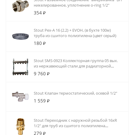
никелированное, уплотнение o-ring 1/2"
354 ₽
Stout Pex-A 16 (2.2) + EVOH, (в бухте 100м)
труба из сшитого полиэтилена (цвет серый)
180 ₽
Stout SMS-0923 Коллекторная группа 05 вых.
из нержавеющей стали для радиаторной
разводки
9 760 ₽
Stout Клапан термостатический, осевой 1/2"
1 559 ₽
Stout Переходник с наружной резьбой 16xR
1/2" для труб из сшитого полиэтилена
аксиальный
279 ₽