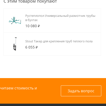
С этим товаром покупают
Рустеплопол Универсальный размотчик трубы
в бухтах
10 080 ₽
Stout Такер для крепления труб теплого пола
6 055 ₽
считаем стоимость и
Задать вопрос