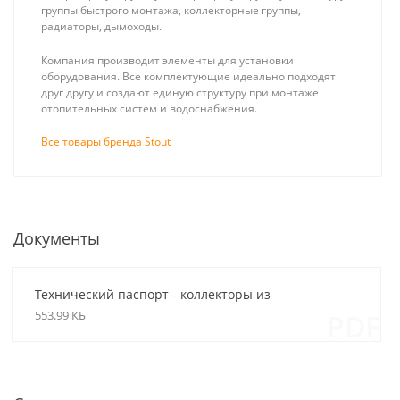
группы быстрого монтажа, коллекторные группы,
радиаторы, дымоходы.
Компания производит элементы для установки
оборудования. Все комплектующие идеально подходят
друг другу и создают единую структуру при монтаже
отопительных систем и водоснабжения.
Все товары бренда Stout
Документы
Stout Pex-A 16
ZONT SMART 2.0
(2.2) + EVOH,
Отопительный
(метражом, в
GSM / Wi-Fi
Технический паспорт - коллекторы из
180 ₽
16 430 ₽
бухте 500м)
контроллер на
нержавеющей стали для систем отопления
553.99 КБ
PDF
труба из
стену и DIN-
сшитого
рейку, 3 выхода
полиэтилена
(цвет серый)