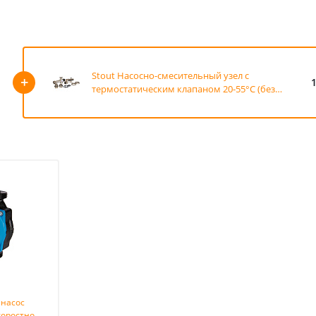
Stout Насосно-смесительный узел с
+
1
термостатическим клапаном 20-55°C (без
насоса)
 насос
оростной,