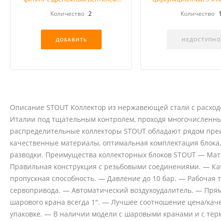
автоматический воздухоотводчик
с гайками
Количество
2
Количество
1"
ДОБАВИТЬ
НЕДОСТУПНО
Описание STOUT Коллектор из нержавеющей стали с расход
Италии под тщательным контролем, проходя многочисленны
распределительные коллекторы STOUT обладают рядом преи
качественные материалы, оптимальная комплектация блока,
разводки. Преимущества коллекторных блоков STOUT — Мате
Правильная конструкция с резьбовыми соединениями. — Ка
пропускная способность. — Давление до 10 бар. — Рабочая 
сервопривода. — Автоматический воздухоудалитель. — Пря
шарового крана всегда 1". — Лучшее соотношение цена/каче
упаковке. — В наличии модели с шаровыми кранами и с тер