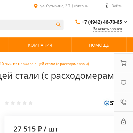
ул. Сутырина, 3 ТЦ «Аксон»
Войти
+7 (4942) 46-70-65
Заказать звонок
+7 (4942) 46-70-65
КОМПАНИЯ
ПОМОЩЬ
ул. Сутырина, 3 ТЦ
«Аксон»
08:00 - 20:00 без
выходных
 10 вых. из нержавеющей стали (с расходомерами)
ей стали (с расходомерами)
27 515 ₽
/
шт