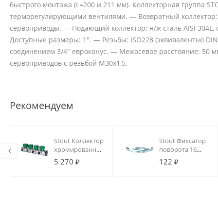
быстрого монтажа (L=200 и 211 мм). Коллекторная группа S
терморегулирующими вентилями. — Возвратный коллектор: н
сервоприводы. — Подающий коллектор: н/ж сталь AISI 304L
Доступные размеры: 1". — Резьбы: ISO228 (эквивалентно DIN E
соединением 3/4" евроконус. — Межосевое расстояние: 50 
сервоприводов с резьбой М30х1,5.
Рекомендуем
Stout Коллектор
Stout Фиксатор
хромированный
поворота 16
1", 4 отвода,
(металл)
5 270 ₽
122 ₽
подключение
1/2" (под
плоское
уплотнение)