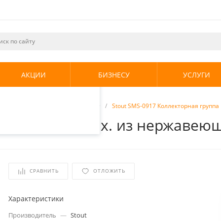
ециалистами и
те. Продолжая
его использования.
АКЦИИ
БИЗНЕСУ
УСЛУГИ
енциальности
.
торы
/
Коллекторные группы
/
Stout SMS-0917 Коллекторная группа
я группа 10 вых. из нержавеющ
СРАВНИТЬ
ОТЛОЖИТЬ
Характеристики
Производитель
—
Stout