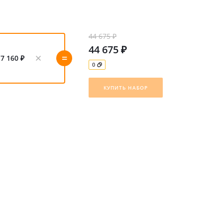
44 675 ₽
44 675 ₽
=
7 160 ₽
0
КУПИТЬ НАБОР