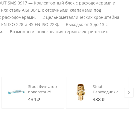
TOUT SMS 0917 — Коллекторный блок с расходомерами и
/ж сталь AISI 304L, с отсечными клапанами под
, с расходомерами. — 2 цельнометаллических кронштейна. —
N ISO 228 и BS EN ISO 228). — Выходы: от 3 до 13 с
мм. — Возможно использования термоэлектрических
Stout Фиксатор
Stout
поворота 25
Переходник с
(металл)
наружной
434 ₽
338 ₽
резьбой 20xR
1/2" для труб из
сшитого
полиэтилена
аксиальный