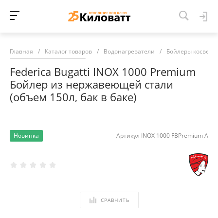
Главная
/
Каталог товаров
/
Водонагреватели
/
Бойлеры косвенн
Federica Bugatti INOX 1000 Premium
Бойлер из нержавеющей стали
(объем 150л, бак в баке)
Новинка
Артикул
INOX 1000 FBPremium А
СРАВНИТЬ