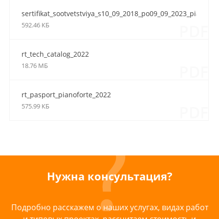
sertifikat_sootvetstviya_s10_09_2018_po09_09_2023_piano_for
592.46 КБ
PDF
rt_tech_catalog_2022
18.76 МБ
PDF
rt_pasport_pianoforte_2022
575.99 КБ
PDF
Нужна консультация?
Подробно расскажем о наших услугах, видах работ
и типовых проектах, рассчитаем стоимость и