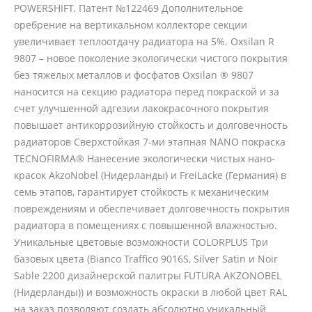
POWERSHIFT. Патент №122469 Дополнительное
оребрение на вертикальном коллекторе секции
увеличивает теплоотдачу радиатора на 5%. Oxsilan R
9807 – новое поколение экологически чистого покрытия
без тяжелых металлов и фосфатов Oxsilan ® 9807
наносится на секцию радиатора перед покраской и за
счет улучшенной адгезии лакокрасочного покрытия
повышает антикоррозийную стойкость и долговечность
радиаторов Сверхстойкая 7-ми этапная NANO покраска
TECNOFIRMA® Нанесение экологически чистых нано-
красок AkzoNobel (Нидерланды) и FreiLacke (Германия) в
семь этапов, гарантирует стойкость к механическим
повреждениям и обеспечивает долговечность покрытия
радиатора в помещениях с повышенной влажностью.
Уникальные цветовые возможности COLORPLUS Три
базовых цвета (Bianco Traffico 9016S, Silver Satin и Noir
Sable 2200 дизайнерской палитры FUTURA AKZONOBEL
(Нидерланды)) и возможность окраски в любой цвет RAL
на заказ позволяют создать абсолютно уникальный