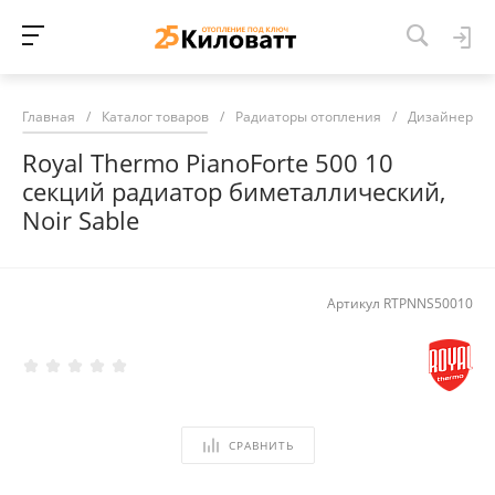
Главная
/
Каталог товаров
/
Радиаторы отопления
/
Дизайнерски
Royal Thermo PianoForte 500 10
секций радиатор биметаллический,
Noir Sable
Артикул
RTPNNS50010
СРАВНИТЬ