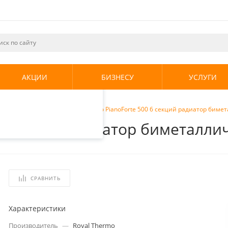
ециалистами и
те. Продолжая
его использования.
АКЦИИ
БИЗНЕСУ
УСЛУГИ
енциальности
.
кие радиаторы
/
Royal Thermo PianoForte 500 6 секций радиатор бимет
 6 секций радиатор биметаллич
СРАВНИТЬ
Характеристики
Производитель
—
Royal Thermo