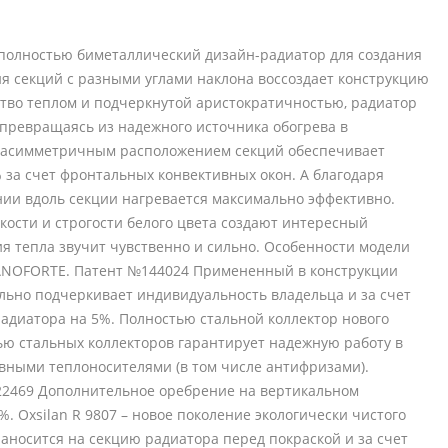
о полностью биметаллический дизайн-радиатор для создания
я секций с разными углами наклона воссоздает конструкцию
тво теплом и подчеркнутой аристократичностью, радиатор
превращаясь из надежного источника обогрева в
с асимметричным расположением секций обеспечивает
% за счет фронтальных конвективных окон. А благодаря
ии вдоль секции нагревается максимально эффективно.
кости и строгости белого цвета создают интересный
ия тепла звучит чувственно и сильно. Особенности модели
IANOFORTE. Патент №144024 Примененный в конструкции
льно подчеркивает индивидуальность владельца и за счет
адиатора на 5%. Полностью стальной коллектор нового
ю стальных коллекторов гарантирует надежную работу в
вными теплоносителями (в том числе антифризами).
22469 Дополнительное оребрение на вертикальном
. Oxsilan R 9807 – новое поколение экологически чистого
наносится на секцию радиатора перед покраской и за счет