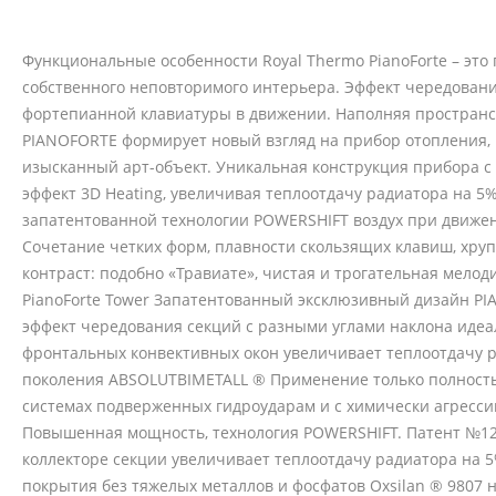
Функциональные особенности Royal Thermo PianoForte – эт
собственного неповторимого интерьера. Эффект чередовани
фортепианной клавиатуры в движении. Наполняя пространс
PIANOFORTE формирует новый взгляд на прибор отопления, 
изысканный арт-объект. Уникальная конструкция прибора 
эффект 3D Heating, увеличивая теплоотдачу радиатора на 5
запатентованной технологии POWERSHIFT воздух при движен
Сочетание четких форм, плавности скользящих клавиш, хруп
контраст: подобно «Травиате», чистая и трогательная мелод
PianoForte Tower Запатентованный эксклюзивный дизайн P
эффект чередования секций с разными углами наклона идеа
фронтальных конвективных окон увеличивает теплоотдачу р
поколения ABSOLUTBIMETALL ® Применение только полность
системах подверженных гидроударам и с химически агресси
Повышенная мощность, технология POWERSHIFT. Патент №1
коллекторе секции увеличивает теплоотдачу радиатора на 5%
покрытия без тяжелых металлов и фосфатов Oxsilan ® 9807 