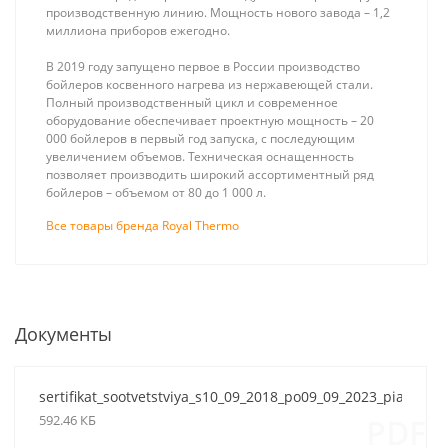
производственную линию. Мощность нового завода – 1,2
миллиона приборов ежегодно.
В 2019 году запущено первое в России производство
бойлеров косвенного нагрева из нержавеющей стали.
Полный производственный цикл и современное
оборудование обеспечивает проектную мощность – 20
000 бойлеров в первый год запуска, с последующим
увеличением объемов. Техническая оснащенность
позволяет производить широкий ассортиментный ряд
бойлеров – объемом от 80 до 1 000 л.
Все товары бренда Royal Thermo
Документы
sertifikat_sootvetstviya_s10_09_2018_po09_09_2023_piano_fort
Stout SMS-0917
Stout 1/2
592.46 КБ
PDF
Коллекторная
Автоматический