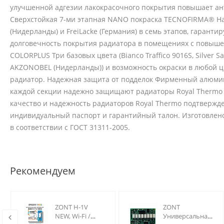
улучшенной адгезии лакокрасочного покрытия повышает ан
Сверхстойкая 7-ми этапная NANO покраска TECNOFIRMA® На
(Нидерланды) и FreiLacke (Германия) в семь этапов, гарант
долговечность покрытия радиатора в помещениях с повыш
COLORPLUS Три базовых цвета (Bianco Traffico 9016S, Silver 
AKZONOBEL (Нидерланды)) и возможность окраски в любой ц
радиатор. Надежная защита от подделок Фирменный алюмин
каждой секции надежно защищают радиаторы Royal Thermo 
качество и надежность радиаторов Royal Thermo подтвержд
индивидуальный паспорт и гарантийный талон. Изготовлено 
в соответствии с ГОСТ 31311-2005.
Рекомендуем
ZONT H-1V
ZONT
NEW, Wi-Fi /
Универсальная