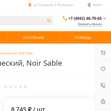
ул. Сутырина, 3 ТЦ «Аксон»
Войти
+7 (4942) 46-70-65
Заказать звонок
+7 (4942) 46-70-65
КОМПАНИЯ
ПОМОЩЬ
ул. Сутырина, 3 ТЦ
«Аксон»
08:00 - 20:00 без
выходных
аллический, Noir Sable
еский, Noir Sable
8 745 ₽
/
шт