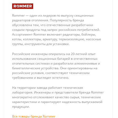
Rommer — один из лидеров по выпуску секционных
радиаторов отопления. Популярность бренда
обусловлена тем, что отечественные разработчики
создали продукты под запрос российских потребителей.
Ассортимент Rommer включает радиаторы, бойлеры,
котлы, коллекторы, арматуру, термоизоляцию, насосные
группы, инструменты для установки.
Российские инженеры опирались на 20-летний опыт
использования секционных батарей в отечественных
отопительных системах и разработали алюминиевые и
биметаллические устройства. Они ориентированы на
российские условия, соответствуют техническим
требованиям и выглядят эстетично.
На территории завода работает техническая
лаборатория. Инженеры и представители бренда Rommer
многократно отслеживают качество сырья, технические
характеристики и гарантируют надежность выпускаемой
продукции.
Royal Thermo
Flamco Airfix R 35 л,
Все товары бренда Rommer
AQUATEC INOX
4-10bar