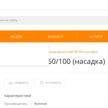
ециалистами и
те. Продолжая
его использования.
АКЦИИ
БИЗНЕСУ
УСЛУГИ
енциальности
.
оды
/
Rommer Наконечник Антилёд ремонтный 60/100 (насадка)
 ремонтный 60/100 (насадка)
СРАВНИТЬ
ОТЛОЖИТЬ
Характеристики
Производитель
—
Rommer