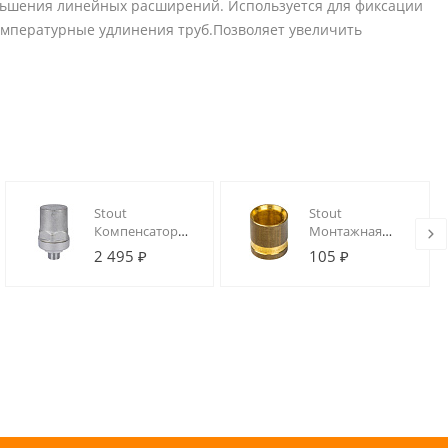
ньшения линейных расширений. Используется для фиксации
емпературные удлинения труб.Позволяет увеличить
Stout
Stout
Компенсатор
Монтажная
гидроудара,
гильза 16 для
2 495 ₽
105 ₽
нар.р., 1/2",
труб из
покрытие -
сшитого
хром
полиэтилена
аксиальный