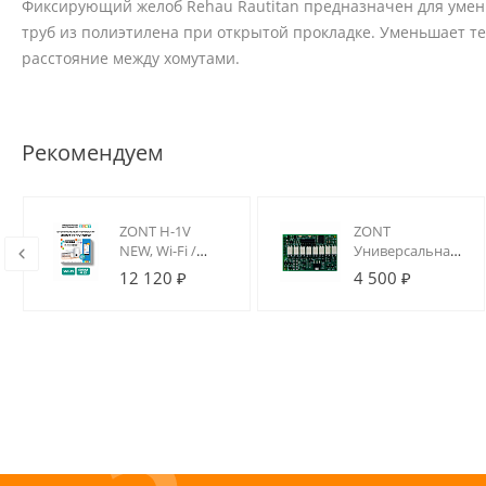
Фиксирующий желоб Rehau Rautitan предназначен для уме
труб из полиэтилена при открытой прокладке. Уменьшает т
расстояние между хомутами.
Рекомендуем
ZONT H-1V
ZONT
NEW, Wi-Fi /
Универсальная
GSM термостат
плата
12 120 ₽
4 500 ₽
для котлов на
цифровых шин
DIN-рейку
(для Climatic /
H5000+)