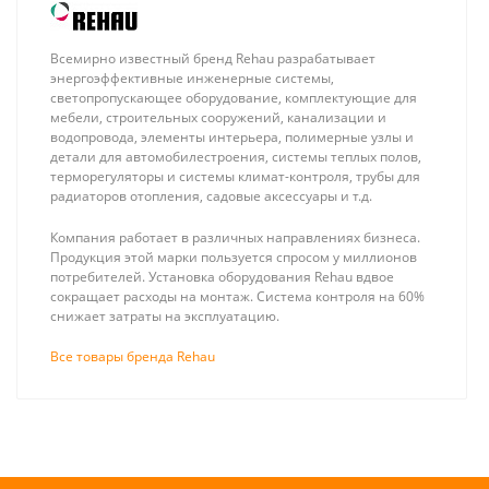
Всемирно известный бренд Rehau разрабатывает
энергоэффективные инженерные системы,
светопропускающее оборудование, комплектующие для
мебели, строительных сооружений, канализации и
водопровода, элементы интерьера, полимерные узлы и
детали для автомобилестроения, системы теплых полов,
терморегуляторы и системы климат-контроля, трубы для
радиаторов отопления, садовые аксессуары и т.д.
Stout SMS-0917
Stout 1/2
Компания работает в различных направлениях бизнеса.
Коллекторная
Автоматический
Продукция этой марки пользуется спросом у миллионов
группа 08 вых.
воздухоотводчик,
потребителей. Установка оборудования Rehau вдвое
22 680 ₽
699 ₽
из
боковой выпуск
сокращает расходы на монтаж. Система контроля на 60%
нержавеющей
(латунь, уплотн.
снижает затраты на эксплуатацию.
стали (с
кольцо - NBR)
расходомерами)
Все товары бренда Rehau