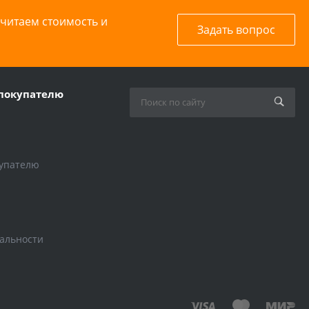
считаем стоимость и
Задать вопрос
покупателю
упателю
альности