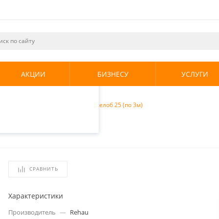
ециалистами и
те. Продолжая
его использования.
АКЦИИ
БИЗНЕСУ
УСЛУГИ
енциальности
.
торы
/
Rehau Фиксирующий желоб 25 (по 3м)
5 (по 3м)
СРАВНИТЬ
Характеристики
Производитель
—
Rehau