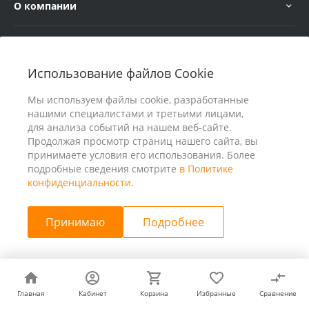
О компании
Услуги
Использование файлов Cookie
В помощь покупателю
Мы используем файлы cookie, разработанные
нашими специалистами и третьими лицами,
для анализа событий на нашем веб-сайте.
Продолжая просмотр страниц нашего сайта, вы
принимаете условия его использования. Более
подробные сведения смотрите
в Политике
конфиденциальности
.
Принимаю
Подробнее
© 2026 ООО «25 Киловатт» ИНН 4401188290, Все права
защищены
Главная
Главная
Кабинет
Кабинет
Корзина
Корзина
Избранные
Избранные
Сравнение
Сравнение