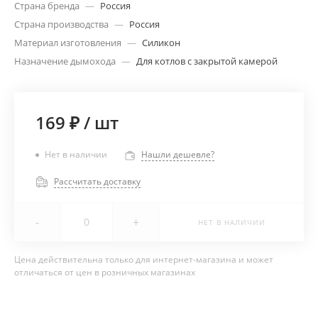
Страна бренда
—
Россия
Страна производства
—
Россия
Материал изготовления
—
Силикон
Назначение дымохода
—
Для котлов с закрытой камерой
169 ₽
/
шт
Нет в наличии
Нашли дешевле?
Рассчитать доставку
-
+
НЕТ В НАЛИЧИИ
Цена действительна только для интернет-магазина и может
отличаться от цен в розничных магазинах