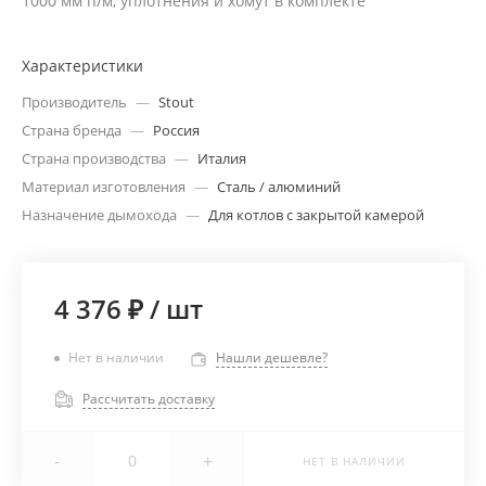
1000 мм п/м, уплотнения и хомут в комплекте
Характеристики
Производитель
—
Stout
Страна бренда
—
Россия
Страна производства
—
Италия
Материал изготовления
—
Сталь / алюминий
Назначение дымохода
—
Для котлов с закрытой камерой
4 376 ₽
/
шт
Нет в наличии
Нашли дешевле?
Рассчитать доставку
-
+
НЕТ В НАЛИЧИИ