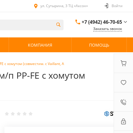
ул. Сутырина, 3 ТЦ «Аксон»
Войти
+7 (4942) 46-70-65
Заказать звонок
+7 (4942) 46-70-65
КОМПАНИЯ
ПОМОЩЬ
ул. Сутырина, 3 ТЦ
«Аксон»
08:00 - 20:00 без
выходных
 c хомутом (совместим. с Vaillant, A
м/п PP-FE c хомутом