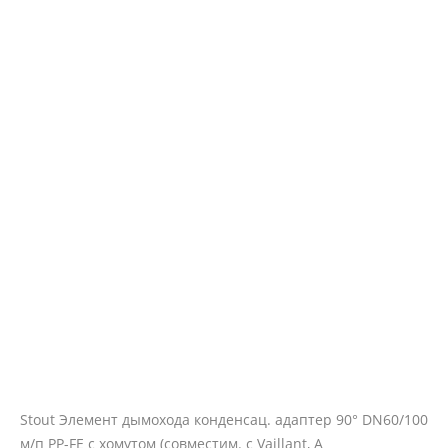
Stout Элемент дымохода конденсац. адаптер 90° DN60/100
м/п PP-FE c хомутом (совместим. с Vaillant, A