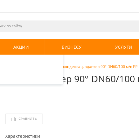
ециалистами и
те. Продолжая
его использования.
АКЦИИ
БИЗНЕСУ
УСЛУГИ
енциальности
.
оды
/
Stout Элемент дымохода конденсац. адаптер 90° DN60/100 м/п PP-FE
енсац. адаптер 90° DN60/100 
СРАВНИТЬ
Характеристики