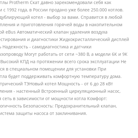
тлы Protherm Скат давно зарекомендовали себя как
с 1992 года, в России продано уже более 250.000 котлов.
дублирующий котел - выбор за вами. Справится в любой
опления и приготовления горячей воды в накопительном
й eBus Автоматический клапан удаления воздуха
стирования и диагностики Жидкокристаллический дисплей
 Надежность - самодиагностика и датчики
опроводу Могут работать от сети ~380 В, а модели 6К и 9К
 В Высокий КПД на протяжении всего срока эксплуатации Не
тся в специальном помещении для установки При
тла будет поддерживать комфортную температуру дома.
ктрический ТЭНовый котел Мощность - от 6 до 28 кВт
епления - настенный Встроенный циркуляционный насос,
сеть в зависимости от мощности котла Комфорт:
логичность Безопасность: Предохранительный клапан,
система защиты насоса от заклинивания.