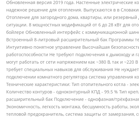
Обновленная версия 2019 года. Настенные электрические ко
надежное решение для отопления. Выпускаются в в Словакии 
Отопление для загородного дома, квартиры, или резервный 
ситуации. 8 мощностных модификаций от 6 до 28 кВт для от
бойлере Обновленный интерфейс с коммуникационной шино
Встроенный 8-литровый расширительный бак Программы те
Интуитивно понятное управление Высочайшая безопасность
работоспособности Не требуют подключения к дымоходу и газ
могут работать от сети напряжением как ~380 В, так и ~220
требует специальных навыков для обслуживания Не нуждае
подключении комнатного регулятора система управления ко
Технические характеристики: Тип отопительного котла - эле
Количество контуров - одноконтурный КПД - 99.5 % Тип кр
расширительный бак Подключение - однофазная/трёхфазная 
Экономичность, легкость монтажа, бесшумность работы, эко
тепловой предохранитель, система защиты от замерзания, 