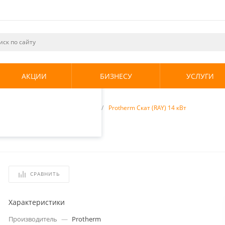
ециалистами и
те. Продолжая
его использования.
АКЦИИ
БИЗНЕСУ
УСЛУГИ
енциальности
.
отопления
/
Электрокотлы
/
Protherm Скат (RAY) 14 кВт
СРАВНИТЬ
Характеристики
Производитель
—
Protherm