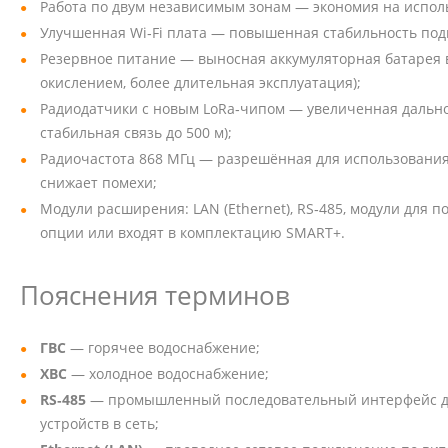
Работа по двум независимым зонам — экономия на исполь
Улучшенная Wi‑Fi плата — повышенная стабильность под
Резервное питание — выносная аккумуляторная батарея в
окислением, более длительная эксплуатация);
Радиодатчики с новым LoRa‑чипом — увеличенная дальнос
стабильная связь до 500 м);
Радиочастота 868 МГц — разрешённая для использования 
снижает помехи;
Модули расширения: LAN (Ethernet), RS‑485, модули для 
опции или входят в комплектацию SMART+.
Пояснения терминов
ГВС
— горячее водоснабжение;
ХВС
— холодное водоснабжение;
RS‑485
— промышленный последовательный интерфейс дл
устройств в сеть;