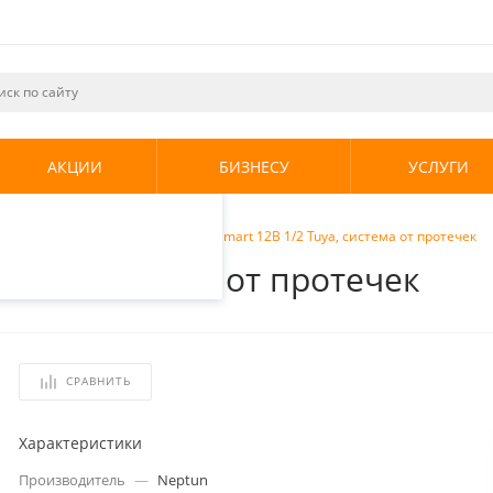
ециалистами и
те. Продолжая
его использования.
АКЦИИ
БИЗНЕСУ
УСЛУГИ
енциальности
.
от протечек
/
Neptun Bugatti Smart 12В 1/2 Tuya, система от протечек
 Tuya, система от протечек
СРАВНИТЬ
Характеристики
Производитель
—
Neptun