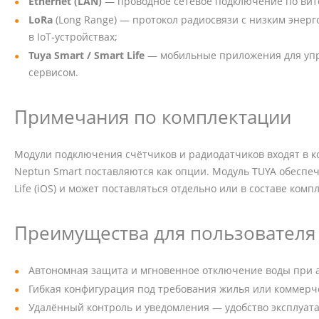
Ethernet (LAN)
— проводное сетевое подключение по витой
LoRa
(Long Range) — протокол радиосвязи с низким энер
в IoT‑устройствах;
Tuya Smart / Smart Life
— мобильные приложения для упр
сервисом.
Примечания по комплектации
Модули подключения счётчиков и радиодатчиков входят в ко
Neptun Smart поставляются как опции. Модуль TUYA обеспеч
Life (iOS) и может поставляться отдельно или в составе компл
Преимущества для пользователя
Автономная защита и мгновенное отключение воды при 
Гибкая конфигурация под требования жилья или коммерче
Удалённый контроль и уведомления — удобство эксплуат