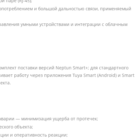
 паре (RJ‑45);
гопотреблением и большой дальностью связи, применяемый
авления умными устройствами и интеграции с облачным
мплект поставки версий Neptun Smart+; для стандартного
ивает работу через приложения Tuya Smart (Android) и Smart
екта.
аварии — минимизация ущерба от протечек;
ского объекта;
ации и оперативность реакции;