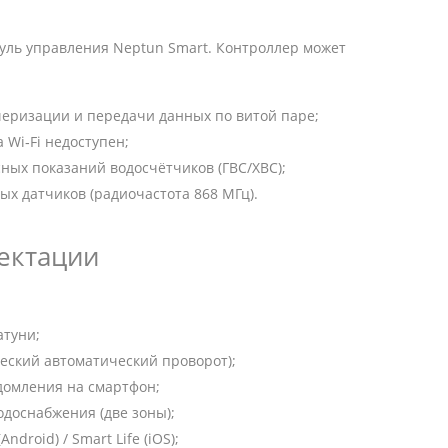
ль управления Neptun Smart. Контроллер может
еризации и передачи данных по витой паре;
 Wi‑Fi недоступен;
ых показаний водосчётчиков (ГВС/ХВС);
х датчиков (радиочастота 868 МГц).
ектации
атуни;
еский автоматический проворот);
домления на смартфон;
доснабжения (две зоны);
roid) / Smart Life (iOS);