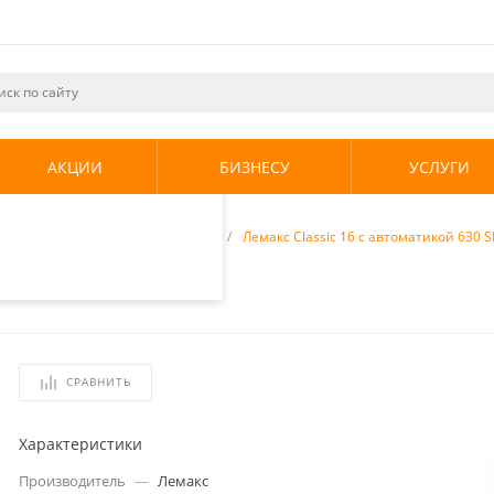
ециалистами и
те. Продолжая
его использования.
АКЦИИ
БИЗНЕСУ
УСЛУГИ
енциальности
.
отопления
/
Газовые котлы
/
Лемакс Classic 16 с автоматикой 630 S
кой 630 SIT
СРАВНИТЬ
Характеристики
Производитель
—
Лемакс