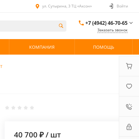
ул. Сутырина, 3 ТЦ «Аксон»
Войти
+7 (4942) 46-70-65
Заказать звонок
+7 (4942) 46-70-65
КОМПАНИЯ
ПОМОЩЬ
ул. Сутырина, 3 ТЦ
«Аксон»
08:00 - 20:00 без
выходных
IT
40 700 ₽
/
шт