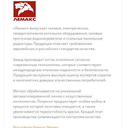
«Лемакс» выпускает газовое, электрическое,
твердотопливное котельное оборудование, газовые
проточные водонагреватели и стальные панельные
радиаторы. Продукция отвечает требованиям
европейских и российских стандартов качества.
Завод производит котлы отопления согласно
современным технологиям, которые соответствуют
международным эталонам надежности и безопасности.
Продукция заслужила высокую оценку экспертов отрасли
и многолетнее доверие отечественных потребителей.
Металл обрабатывается на уникальной
автоматизированной линии с искусственным
интеллектом. Покраске предшествует особая мойка, в
процессе которой заготовка очищается, а также
увеличивается термостойкость краски. Каждый этап
ZONT SMART 2.0
Neptun Bugatti
производства сопровождается контролем качества.
Отопительный
Base 220В 1/2,
GSM / Wi-Fi
система от
Все товары бренда Лемакс