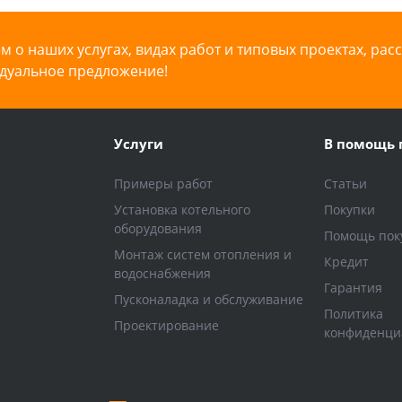
 о наших услугах, видах работ и типовых проектах, рас
дуальное предложение!
Услуги
В помощь 
Примеры работ
Статьи
Установка котельного
Покупки
оборудования
Помощь пок
Монтаж систем отопления и
Кредит
водоснабжения
Гарантия
Пусконаладка и обслуживание
Политика
Проектирование
конфиденци