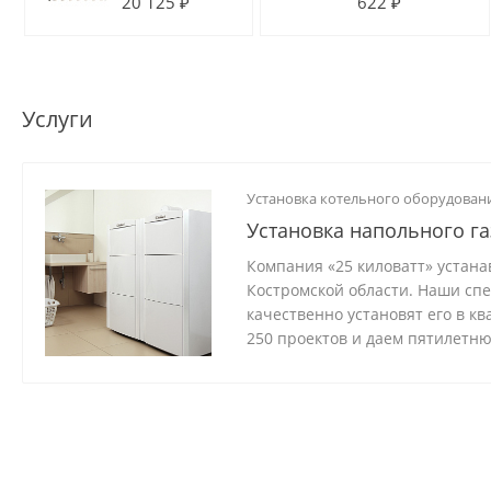
20 125 ₽
622 ₽
из
бухте 50м)
нержавеющей
стали (с
расходомерами)
Услуги
Установка котельного оборудован
Установка напольного га
Компания «25 киловатт» устана
Костромской области. Наши сп
качественно установят его в к
250 проектов и даем пятилетн