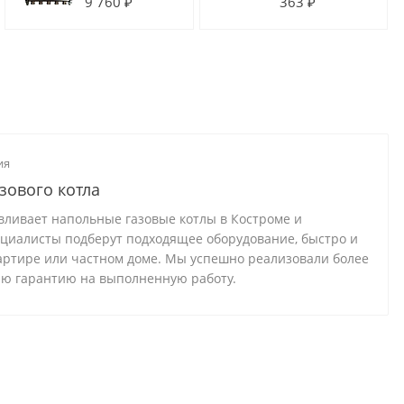
9 760 ₽
363 ₽
из
2.0 х 3/4"EK
нержавеющей
стали для
радиаторной
разводки
ия
зового котла
вливает напольные газовые котлы в Костроме и
ециалисты подберут подходящее оборудование, быстро и
вартире или частном доме. Мы успешно реализовали более
юю гарантию на выполненную работу.