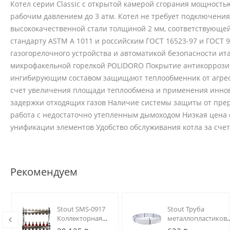
Котел серии Classic с открытой камерой сгорания мощность
рабочим давлением до 3 атм. Котел не требует подключения
высококачественной стали толщиной 2 мм, соответствующей
стандарту ASTM A 1011 и российским ГОСТ 16523-97 и ГОС
газогорелочного устройства и автоматикой безопасности ит
микрофакельной горелкой POLIDORO Покрытие антикоррозий
ингибирующим составом защищают теплообменник от агрес
счет увеличения площади теплообмена и применения иннов
задержки отходящих газов Наличие системы защиты от прер
работа с недостаточно утепленным дымоходом Низкая цена
унификации элементов Удобство обслуживания котла за сче
Рекомендуем
Stout SMS-0917
Stout Труба
Коллекторная
металлопластиков
группа 07 вых.
32 х 3.0 (метражом,