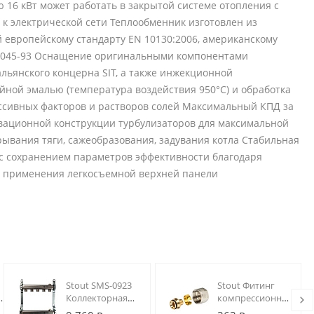
ю 16 кВт может работать в закрытой системе отопления с
 к электрической сети Теплообменник изготовлен из
 европейскому стандарту EN 10130:2006, американскому
Т 9045-93 Оснащение оригинальными компонентами
альянского концерна SIT, а также инжекционной
ной эмалью (температура воздействия 950°С) и обработка
сивных факторов и растворов солей Максимальный КПД за
ационной конструкции турбулизаторов для максимальной
ывания тяги, сажеобразования, задувания котла Стабильная
 с сохранением параметров эффективности благодаря
т применения легкосъемной верхней панели
Stout SMS-0923
Stout Фитинг
ая
Коллекторная
компрессионный
 в
группа 05 вых.
для труб Pex 16 х