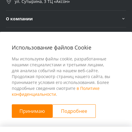
ул. Сутырина, 3 ТЦ «Аксон»
О компании
Услуги
Использование файлов Cookie
В помощь покупателю
Мы используем файлы cookie, разработанные
нашими специалистами и третьими лицами,
для анализа событий на нашем веб-сайте.
Продолжая просмотр страниц нашего сайта, вы
принимаете условия его использования. Более
подробные сведения смотрите
в Политике
конфиденциальности
.
Принимаю
Подробнее
© 2026 ООО «25 Киловатт» ИНН 4401188290, Все права