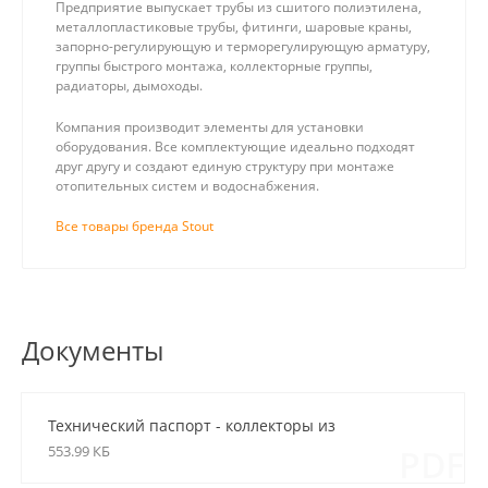
Предприятие выпускает трубы из сшитого полиэтилена,
металлопластиковые трубы, фитинги, шаровые краны,
запорно-регулирующую и терморегулирующую арматуру,
группы быстрого монтажа, коллекторные группы,
радиаторы, дымоходы.
Компания производит элементы для установки
оборудования. Все комплектующие идеально подходят
друг другу и создают единую структуру при монтаже
отопительных систем и водоснабжения.
Все товары бренда Stout
Документы
Технический паспорт - коллекторы из
нержавеющей стали для систем отопления
553.99 КБ
PDF