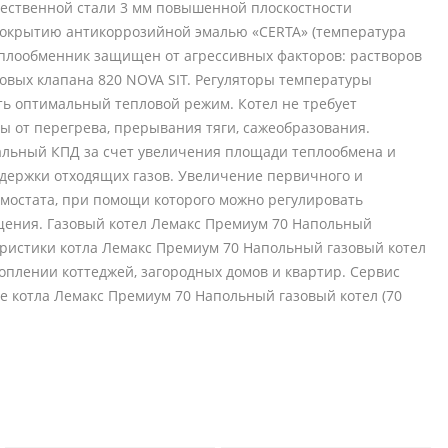
чественной стали 3 мм повышенной плоскостности
 покрытию антикоррозийной эмалью «CERTA» (температура
еплообменник защищен от агрессивных факторов: растворов
овых клапана 820 NOVA SIT. Регуляторы температуры
ь оптимальный тепловой режим. Котел не требует
ы от перегрева, прерывания тяги, сажеобразования.
альный КПД за счет увеличения площади теплообмена и
держки отходящих газов. Увеличение первичного и
рмостата, при помощи которого можно регулировать
щения. Газовый котел Лемакс Премиум 70 Напольный
теристики котла Лемакс Премиум 70 Напольный газовый котел
отоплении коттеджей, загородных домов и квартир. Сервис
 котла Лемакс Премиум 70 Напольный газовый котел (70