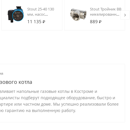
Stout 25-40 130
Stout Тройник ВВ
мм, насос
никелированный
циркуляционный
1"
11 135 ₽
889 ₽
3-х скоростной, с
гайками
ия
зового котла
вливает напольные газовые котлы в Костроме и
ециалисты подберут подходящее оборудование, быстро и
вартире или частном доме. Мы успешно реализовали более
юю гарантию на выполненную работу.