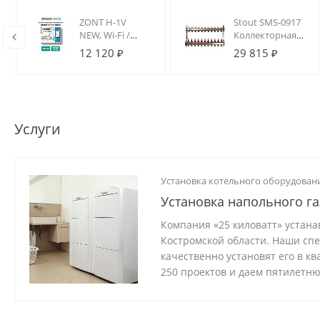
12
ZONT H-1V
Stout SMS-0917
р
NEW, Wi-Fi /
Коллекторная
й
GSM термостат
группа 11 вых.
12 120 ₽
29 815 ₽
для котлов на
из
DIN-рейку
нержавеющей
стали (с
расходомерами)
Услуги
Установка котельного оборудован
Установка напольного га
Компания «25 киловатт» устана
Костромской области. Наши сп
качественно установят его в к
250 проектов и даем пятилетн