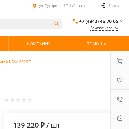
ул. Сутырина, 3 ТЦ «Аксон»
Войти
+7 (4942) 46-70-65
Заказать звонок
+7 (4942) 46-70-65
КОМПАНИЯ
ПОМОЩЬ
ул. Сутырина, 3 ТЦ
«Аксон»
08:00 - 20:00 без
выходных
тикой NOVA 820 SIT
139 220 ₽
/
шт