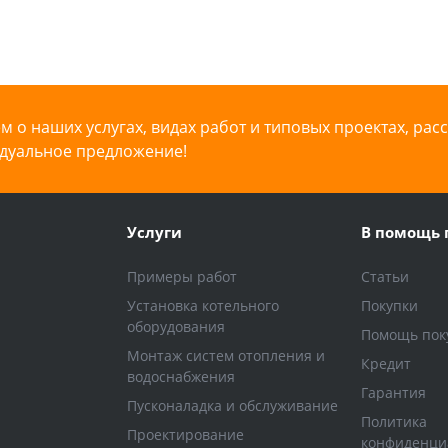
 о наших услугах, видах работ и типовых проектах, рас
дуальное предложение!
Услуги
В помощь 
Примеры работ
Статьи
Установка котельного
Покупки
оборудования
Помощь пок
Монтаж систем отопления и
Кредит
водоснабжения
Гарантия
Пусконаладка и обслуживание
Политика
Проектирование
конфиденци