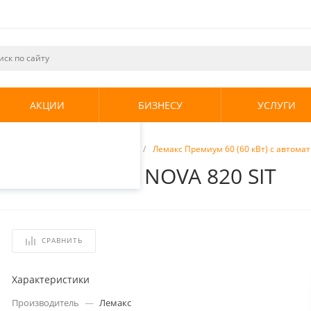
ециалистами и
те. Продолжая
его использования.
АКЦИИ
БИЗНЕСУ
УСЛУГИ
енциальности
.
отопления
/
Газовые котлы
/
Лемакс Премиум 60 (60 кВт) с автома
с автоматикой NOVA 820 SIT
СРАВНИТЬ
Характеристики
Производитель
—
Лемакс