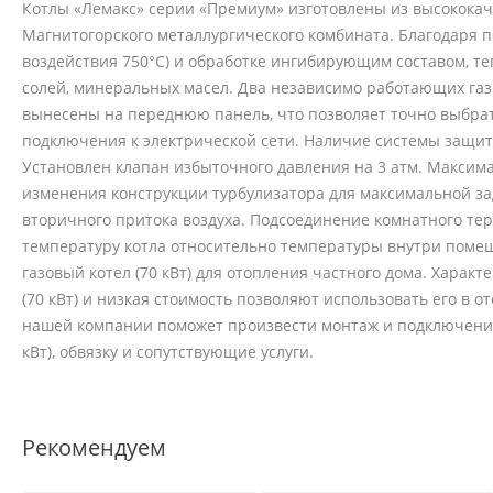
Котлы «Лемакс» серии «Премиум» изготовлены из высокока
Магнитогорского металлургического комбината. Благодаря
воздействия 750°С) и обработке ингибирующим составом, т
солей, минеральных масел. Два независимо работающих газ
вынесены на переднюю панель, что позволяет точно выбрат
подключения к электрической сети. Наличие системы защит
Установлен клапан избыточного давления на 3 атм. Максим
изменения конструкции турбулизатора для максимальной за
вторичного притока воздуха. Подсоединение комнатного те
температуру котла относительно температуры внутри поме
газовый котел (70 кВт) для отопления частного дома. Харак
(70 кВт) и низкая стоимость позволяют использовать его в 
нашей компании поможет произвести монтаж и подключение
кВт), обвязку и сопутствующие услуги.
Рекомендуем