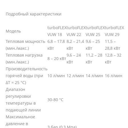
Подробный характеристики
turboFLEX
turboFLEX
turboFLEX
turboFLEX
Модель
VUW 18
VUW 22
VUW 25
VUW 29
Тепловая мощность
6,8 – 17,8
8,2 – 21,4
9,6 – 25
11,5 –
(мин./макс.)
кВт
кВт
кВт
28,8 кВт
Тепловая нагрузка
9,6 – 24
11,2 – 28
12,8 – 32
8 – 20 кВт
(мин./макс.)
кВт
кВт
кВт
Производительность
горячей воды (при
10 л/мин
12 л/мин
14 л/мин
16 л/мин
ΔT = 25 °C)
Диапазон
регулировки
30-80 °C
температуры в
подающей линии
Максимальное
давление в
3 бар (0,3 Мпа)