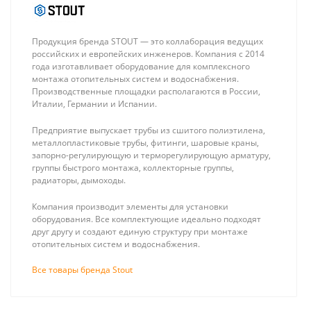
Продукция бренда STOUT — это коллаборация ведущих
российских и европейских инженеров. Компания с 2014
года изготавливает оборудование для комплексного
монтажа отопительных систем и водоснабжения.
Производственные площадки располагаются в России,
Италии, Германии и Испании.
Neptun PROFI 12В
Baxi ECO Four
3/4, кран с
24 F, Котел
Предприятие выпускает трубы из сшитого полиэтилена,
электроприводом
газовый
8 990 ₽
90 490 ₽
металлопластиковые трубы, фитинги, шаровые краны,
(жёлтый)
двухконтурный
запорно-регулирующую и терморегулирующую арматуру,
с закрытой
группы быстрого монтажа, коллекторные группы,
камерой
радиаторы, дымоходы.
Компания производит элементы для установки
оборудования. Все комплектующие идеально подходят
друг другу и создают единую структуру при монтаже
отопительных систем и водоснабжения.
Все товары бренда Stout