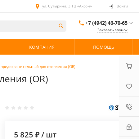
ул. Сутырина, 3 ТЦ «Аксон»
Войти
+7 (4942) 46-70-65
Заказать звонок
+7 (4942) 46-70-65
КОМПАНИЯ
ПОМОЩЬ
ул. Сутырина, 3 ТЦ
«Аксон»
08:00 - 20:00 без
выходных
/4" предохранительный для отопления (OR)
пления (OR)
5 825 ₽
/
шт