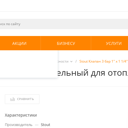
ециалистами и
те. Продолжая
его использования.
АКЦИИ
БИЗНЕСУ
УСЛУГИ
енциальности
.
ная арматура
/
Группы безопасности
/
Stout Клапан 3 бар 1" х 1 1
/4" предохранительный для ото
СРАВНИТЬ
Характеристики
Производитель
—
Stout