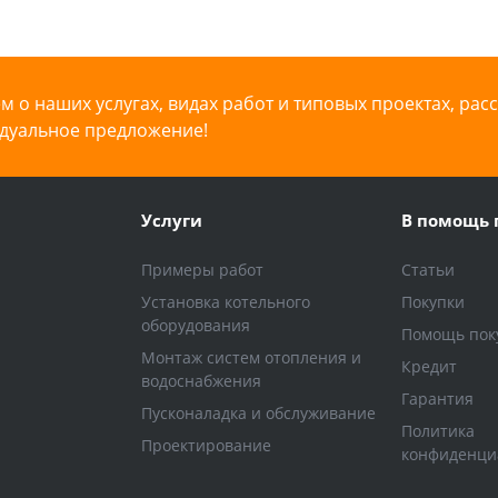
 о наших услугах, видах работ и типовых проектах, рас
дуальное предложение!
Услуги
В помощь 
Примеры работ
Статьи
Установка котельного
Покупки
оборудования
Помощь пок
Монтаж систем отопления и
Кредит
водоснабжения
Гарантия
Пусконаладка и обслуживание
Политика
Проектирование
конфиденци