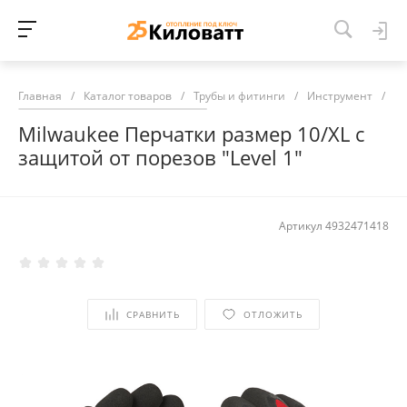
Главная
/
Каталог товаров
/
Трубы и фитинги
/
Инструмент
/
Mi
Milwaukee Перчатки размер 10/XL с
защитой от порезов "Level 1"
Артикул
4932471418
СРАВНИТЬ
ОТЛОЖИТЬ