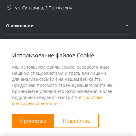
ул. Сутырина, 3 ТЦ «Аксон»
О компании
Услуги
Использование файлов Cookie
В помощь покупателю
Мы используем файлы cookie, разработанные
нашими специалистами и третьими лицами,
для анализа событий на нашем веб-сайте.
Продолжая просмотр страниц нашего сайта, вы
принимаете условия его использования. Более
подробные сведения смотрите
в Политике
конфиденциальности
.
Принимаю
Подробнее