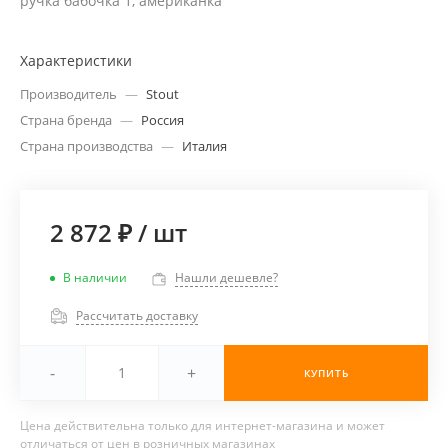
ручка бабочка 1, американка
Характеристики
Производитель
—
Stout
Страна бренда
—
Россия
Страна производства
—
Италия
2 872 ₽
/
шт
В наличии
Нашли дешевле?
Рассчитать доставку
-
+
КУПИТЬ
Цена действительна только для интернет-магазина и может
отличаться от цен в розничных магазинах