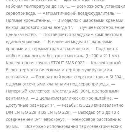
Рабочая температура до 100°С. — Возможность установки
сервопривода. — Автоматический воздухоудалитель. —
Прямые кронштейны. — В моделях с шаровыми кранами
выход шарового крана всегда 1". — Лучшее соотношение
цена/качество. — Поставляется заводским комплектом в
единой упаковке. — В наличии модели с шаровыми
кранами и с термометрами в комплекте. — Подходят к
любым комплектам быстрого монтажа (L=200 и 211 мм).
Коллекторная группа STOUT SMS 0922 — Коллекторный
блок с термостатическими и терморегулирующими
вентилями. — Возвратный коллектор: н/ж сталь AISI 304L,
с двумя отсечными клапанами под сервоприводы. —
Напорный коллектор: н/ж сталь AISI 304L, с запорными
вентилями. — 2 цельнометаллических кронштейна. —
Доступные размеры: 1". — Резьбы: ISO228 (эквивалентно
DIN EN ISO 228 и BS EN ISO 228). — Выходы: от 3 до 13 с
соединением 3/4" евроконус. — Межосевое расстояние:
50 мм. — Возможно использования термоэлектрических