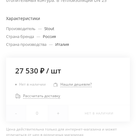
отопительных контура. В теплоизоляции DN 25
Характеристики
Производитель
—
Stout
Страна бренда
—
Россия
Страна производства
—
Италия
27 530 ₽
/
шт
Нет в наличии
Нашли дешевле?
Рассчитать доставку
-
+
НЕТ В НАЛИЧИИ
Цена действительна только для интернет-магазина и может
отличаться от цен в розничных магазинах