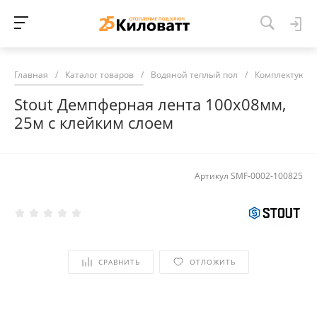
Главная
/
Каталог товаров
/
Водяной теплый пол
/
Комплектующие
Stout Демпферная лента 100х08мм,
25м с клейким слоем
Артикул
SMF-0002-100825
СРАВНИТЬ
ОТЛОЖИТЬ