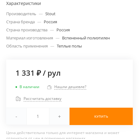
Характеристики
Производитель
—
Stout
Страна бренда
—
Россия
Страна производства
—
Россия
Материал изготовления
—
Вспененный полиэтилен
Область применения
—
Теплые полы
1 331 ₽
/
рул
В наличии
Нашли дешевле?
Рассчитать доставку
-
+
КУПИТЬ
Цена действительна только для интернет-магазина и может
отличаться от цен в розничных магазинах