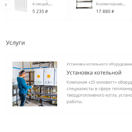
6 секций,
Коллекторная
радиатор
группа 10 вых.
5 235 ₽
17 880 ₽
алюминиевый
из
секционный
нержавеющей
стали для
радиаторной
разводки
Услуги
Установка котельного оборудован
Установка котельной
Компания «25 киловатт» обору
специалисты в сфере теплоэне
твердотопливного котла, устан
работы.