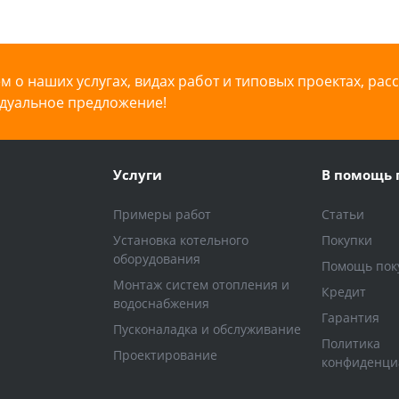
 о наших услугах, видах работ и типовых проектах, рас
дуальное предложение!
Услуги
В помощь 
Примеры работ
Статьи
Установка котельного
Покупки
оборудования
Помощь пок
Монтаж систем отопления и
Кредит
водоснабжения
Гарантия
Пусконаладка и обслуживание
Политика
Проектирование
конфиденци