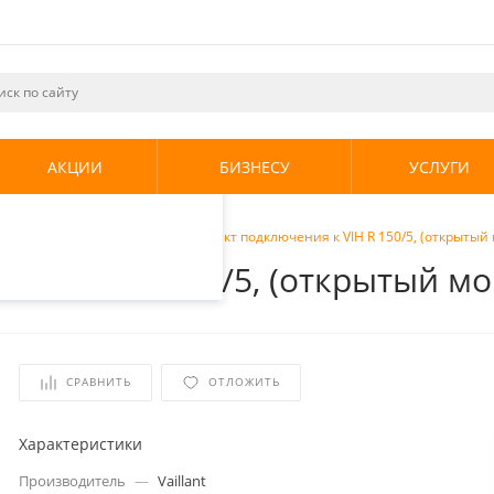
ециалистами и
те. Продолжая
его использования.
АКЦИИ
БИЗНЕСУ
УСЛУГИ
енциальности
.
язки бойлера
/
Vaillant Комплект подключения к VIH R 150/5, (открытый
ия к VIH R 150/5, (открытый м
СРАВНИТЬ
ОТЛОЖИТЬ
Характеристики
Производитель
—
Vaillant