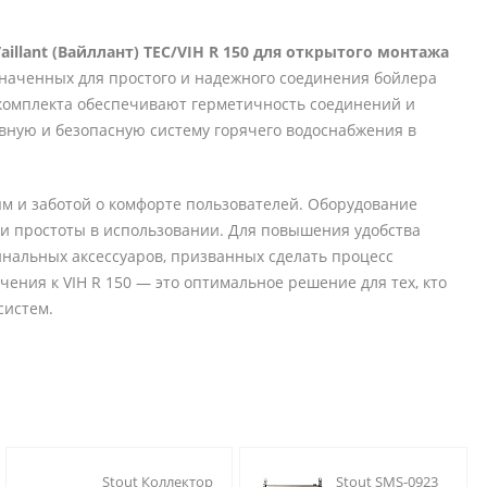
aillant (Вайллант) TEC/VIH R 150 для открытого монтажа
наченных для простого и надежного соединения бойлера
 комплекта обеспечивают герметичность соединений и
ивную и безопасную систему горячего водоснабжения в
м и заботой о комфорте пользователей. Оборудование
и и простоты в использовании. Для повышения удобства
нальных аксессуаров, призванных сделать процесс
ения к VIH R 150 — это оптимальное решение для тех, кто
систем.
Stout Коллектор
Stout SMS-0923