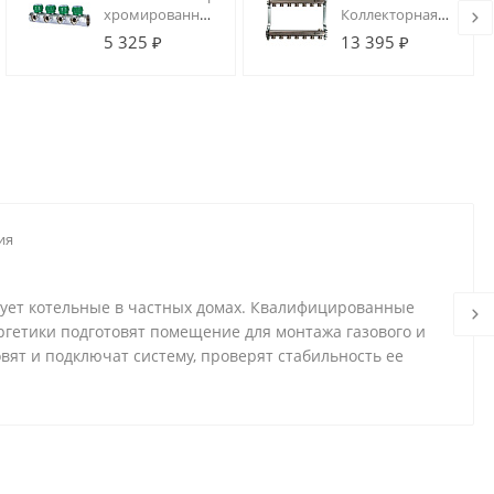
хромированный
Коллекторная
1", 4 отвода,
группа 07 вых.
5 325 ₽
13 395 ₽
подключение
из
3/4" "евроконус"
нержавеющей
стали для
радиаторной
разводки
ия
дует котельные в частных домах. Квалифицированные
ргетики подготовят помещение для монтажа газового и
овят и подключат систему, проверят стабильность ее