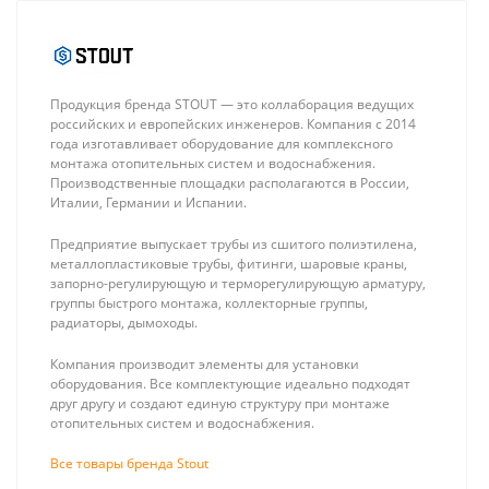
Продукция бренда STOUT — это коллаборация ведущих
российских и европейских инженеров. Компания с 2014
года изготавливает оборудование для комплексного
монтажа отопительных систем и водоснабжения.
Производственные площадки располагаются в России,
Италии, Германии и Испании.
Stout
Stout Угольник 90°
Переходник с
26 х 26 для
Предприятие выпускает трубы из сшитого полиэтилена,
накидной
металлопластиковых
508 ₽
1 183 ₽
металлопластиковые трубы, фитинги, шаровые краны,
гайкой
труб прессовой
запорно-регулирующую и терморегулирующую арматуру,
(евроконус)
группы быстрого монтажа, коллекторные группы,
16xG 3/4" для
радиаторы, дымоходы.
труб из
сшитого
Компания производит элементы для установки
полиэтилена
оборудования. Все комплектующие идеально подходят
аксиальный
друг другу и создают единую структуру при монтаже
отопительных систем и водоснабжения.
Все товары бренда Stout