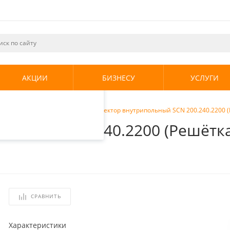
ециалистами и
те. Продолжая
его использования.
АКЦИИ
БИЗНЕСУ
УСЛУГИ
енциальности
.
ы внутрипольные
/
Stout Конвектор внутрипольный SCN 200.240.2200
ный SCN 200.240.2200 (Решёт
СРАВНИТЬ
Характеристики