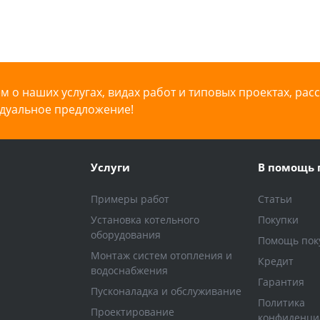
 о наших услугах, видах работ и типовых проектах, рас
дуальное предложение!
Услуги
В помощь 
Примеры работ
Статьи
Установка котельного
Покупки
оборудования
Помощь пок
Монтаж систем отопления и
Кредит
водоснабжения
Гарантия
Пусконаладка и обслуживание
Политика
Проектирование
конфиденци