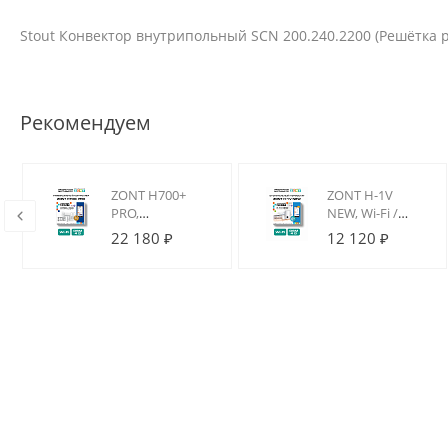
Stout Конвектор внутрипольный SCN 200.240.2200 (Решётка
Рекомендуем
ZONT H700+
ZONT H-1V
PRO,
NEW, Wi-Fi /
я
Универсальный
GSM термостат
22 180 ₽
12 120 ₽
GSM / Wi-Fi
для котлов на
контроллер
DIN-рейку