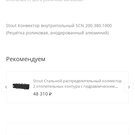
Stout Конвектор внутрипольный SCN 200.380.1000
(Решётка роликовая, анодированный алюминий)
Рекомендуем
Stout Стальной распределительный коллектор
2 отопительных контура с гидравлическим
разделителем DN20
48 310 ₽