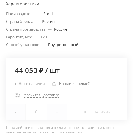
Характеристики
Производитель
—
Stout
Страна бренда
—
Россия
Страна производства
—
Россия
Гарантия, мес
—
120
Способ установки
—
Внутрипольный
44 050 ₽
/
шт
Нет в наличии
Нашли дешевле?
Рассчитать доставку
-
+
НЕТ В НАЛИЧИИ
Цена действительна только для интернет-магазина и может
отличаться от цен в розничных магазинах