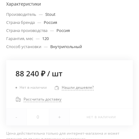
Характеристики
Производитель
—
Stout
Страна бренда
—
Россия
Страна производства
—
Россия
Гарантия, мес
—
120
Способ установки
—
Внутрипольный
88 240 ₽
/
шт
Нет в наличии
Нашли дешевле?
Рассчитать доставку
-
+
НЕТ В НАЛИЧИИ
Цена действительна только для интернет-магазина и может
отличаться от цен в розничных магазинах