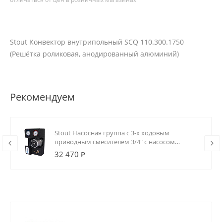
Stout Конвектор внутрипольный SCQ 110.300.1750
(Решётка роликовая, анодированный алюминий)
Рекомендуем
Stout Насосная группа с 3-х ходовым
приводным смесителем 3/4" с насосом
Grundfos UPSO 15-65 130
32 470 ₽