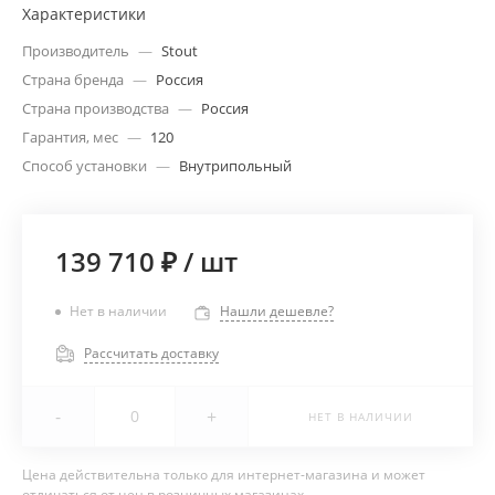
Характеристики
Производитель
—
Stout
Страна бренда
—
Россия
Страна производства
—
Россия
Гарантия, мес
—
120
Способ установки
—
Внутрипольный
139 710 ₽
/
шт
Нет в наличии
Нашли дешевле?
Рассчитать доставку
-
+
НЕТ В НАЛИЧИИ
Цена действительна только для интернет-магазина и может
отличаться от цен в розничных магазинах