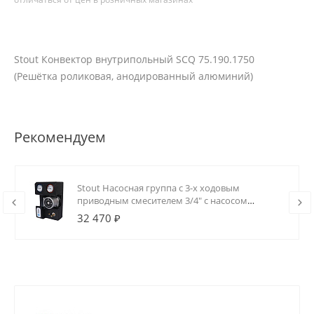
Stout Конвектор внутрипольный SCQ 75.190.1750
(Решётка роликовая, анодированный алюминий)
Рекомендуем
Stout Насосная группа с 3-х ходовым
приводным смесителем 3/4" с насосом
Grundfos UPSO 15-65 130
32 470 ₽