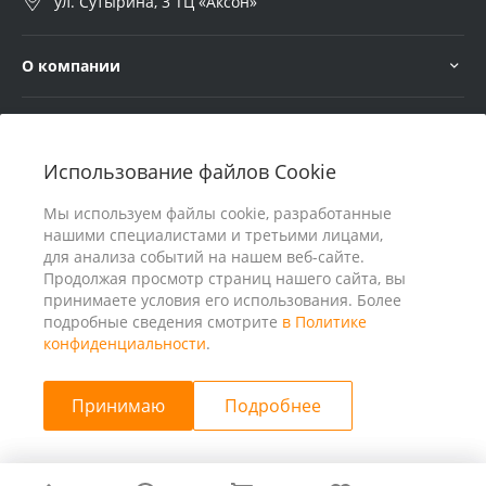
ул. Сутырина, 3 ТЦ «Аксон»
О компании
Услуги
Использование файлов Cookie
В помощь покупателю
Мы используем файлы cookie, разработанные
нашими специалистами и третьими лицами,
для анализа событий на нашем веб-сайте.
Продолжая просмотр страниц нашего сайта, вы
принимаете условия его использования. Более
подробные сведения смотрите
в Политике
конфиденциальности
.
Принимаю
Подробнее
© 2026 ООО «25 Киловатт» ИНН 4401188290, Все права