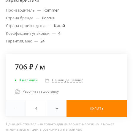
Характеристики
Производитель
—
Rommer
Страна бренда
—
Россия
Страна производства
—
Китай
Коэффициент упаковки
—
4
Гарантия, мес
—
24
706 ₽
/
м
В наличии
Нашли дешевле?
Рассчитать доставку
-
+
КУПИТЬ
Цена действительна только для интернет-магазина и может
отличаться от цен в розничных магазинах