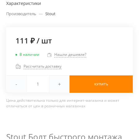
Характеристики
Производитель
—
Stout
111 ₽
/
шт
В наличии
Нашли дешевле?
Рассчитать доставку
-
+
КУПИТЬ
Цена действительна только для интернет-магазина и может
отличаться от цен в розничных магазинах
Stout Болт быстрого монтажа