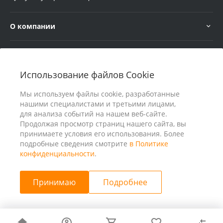
О компании
Услуги
Использование файлов Cookie
В помощь покупателю
Мы используем файлы cookie, разработанные
нашими специалистами и третьими лицами,
для анализа событий на нашем веб-сайте.
Продолжая просмотр страниц нашего сайта, вы
принимаете условия его использования. Более
подробные сведения смотрите
в Политике
конфиденциальности
.
Принимаю
Подробнее
© 2026 ООО «25 Киловатт» ИНН 4401188290, Все права