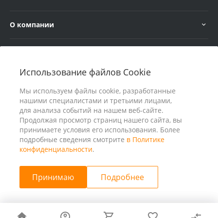
О компании
Услуги
Использование файлов Cookie
В помощь покупателю
Мы используем файлы cookie, разработанные
нашими специалистами и третьими лицами,
для анализа событий на нашем веб-сайте.
Продолжая просмотр страниц нашего сайта, вы
принимаете условия его использования. Более
подробные сведения смотрите
в Политике
конфиденциальности
.
Принимаю
Подробнее
© 2026 ООО «25 Киловатт» ИНН 4401188290, Все права