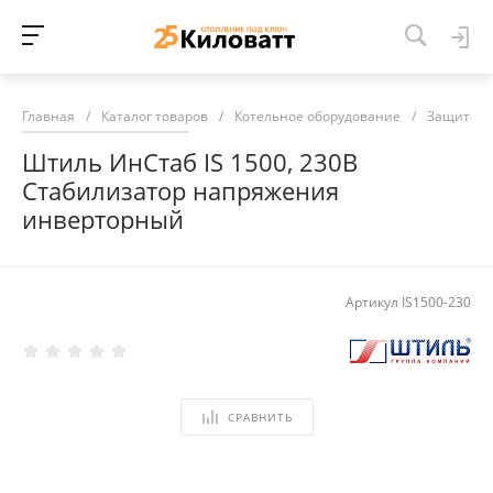
Главная
/
Каталог товаров
/
Котельное оборудование
/
Защита и
Штиль ИнСтаб IS 1500, 230В
Стабилизатор напряжения
инверторный
Артикул
IS1500-230
СРАВНИТЬ