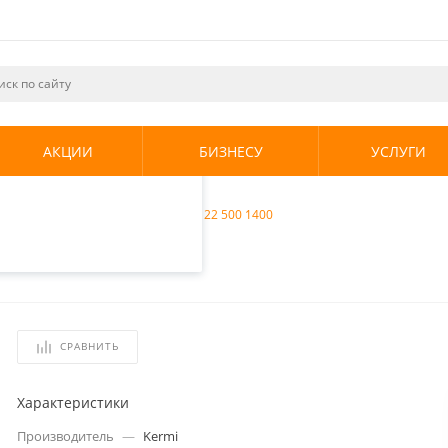
ециалистами и
те. Продолжая
его использования.
АКЦИИ
БИЗНЕСУ
УСЛУГИ
енциальности
.
радиаторы
/
Kermi Profil-K FKO 22 500 1400
0
СРАВНИТЬ
Характеристики
Производитель
—
Kermi