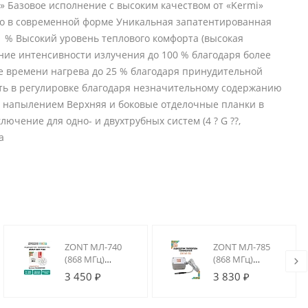
» Базовое исполнение с высоким качеством от «Kermi»
ло в современной форме Уникальная запатентированная
1 % Высокий уровень теплового комфорта (высокая
ние интенсивности излучения до 100 % благодаря более
 времени нагрева до 25 % благодаря принудительной
ть в регулировке благодаря незначительному содержанию
 напылением Верхняя и боковые отделочные планки в
ючение для одно- и двухтрубных систем (4 ? G ??,
а
ZONT МЛ-740
ZONT МЛ-785
(868 МГц)
(868 МГц)
Радиодатчик
Радиодатчик
3 450 ₽
3 830 ₽
температуры
температуры
(комнатный)
теплоносителя