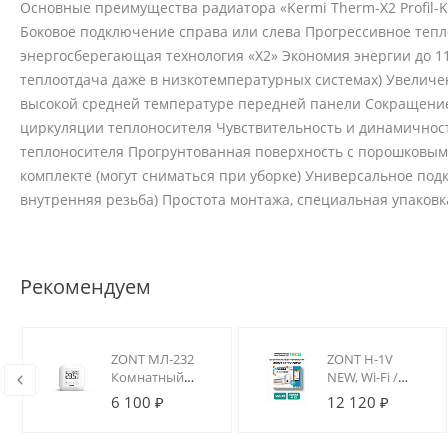
Основные преимущества радиатора «Kermi Therm-X2 Profil-K
Боковое подключение справа или слева Прогрессивное теп
энергосберегающая технология «X2» Экономия энергии до 1
теплоотдача даже в низкотемпературных системах) Увеличе
высокой средней температуре передней панели Сокращение
циркуляции теплоносителя Чувствительность и динамичнос
теплоносителя Прогрунтованная поверхность с порошковым
комплекте (могут сниматься при уборке) Универсальное подкл
внутренняя резьба) Простота монтажа, специальная упаковк
Рекомендуем
ZONT МЛ-232
ZONT H-1V
ный
Комнатный
NEW, Wi-Fi /
2
термостат с
GSM термостат
6 100 ₽
12 120 ₽
)
интерфейсом
для котлов на
RS-485,
DIN-рейку