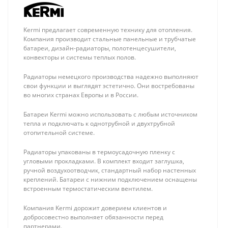
Kermi предлагает современную технику для отопления.
Компания производит стальные панельные и трубчатые
батареи, дизайн-радиаторы, полотенцесушители,
конвекторы и системы теплых полов.
Радиаторы немецкого производства надежно выполняют
свои функции и выглядят эстетично. Они востребованы
во многих странах Европы и в России.
Батареи Kermi можно использовать с любым источником
тепла и подключать к однотрубной и двухтрубной
отопительной системе.
Радиаторы упакованы в термоусадочную пленку с
угловыми прокладками. В комплект входит заглушка,
ручной воздухоотводчик, стандартный набор настенных
креплений. Батареи с нижним подключением оснащены
Stout mini 25-40
Stout 25-60 180
встроенным термостатическим вентилем.
180 мм, насос
мм, насос
циркуляционный
циркуляционный
19 635 ₽
11 275 ₽
Компания Kermi дорожит доверием клиентов и
частотный
3-х скоростной, с
добросовестно выполняет обязанности перед
гайками
партнерами.