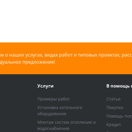
 о наших услугах, видах работ и типовых проектах, рас
дуальное предложение!
Услуги
В помощь 
Примеры работ
Статьи
Установка котельного
Покупки
оборудования
Помощь пок
Монтаж систем отопления и
Кредит
водоснабжения