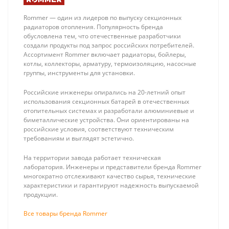
Rommer — один из лидеров по выпуску секционных
радиаторов отопления. Популярность бренда
обусловлена тем, что отечественные разработчики
создали продукты под запрос российских потребителей.
Ассортимент Rommer включает радиаторы, бойлеры,
котлы, коллекторы, арматуру, термоизоляцию, насосные
группы, инструменты для установки.
Federica Bugatti
Federica Bugatti
INOX LH100
INOX 1000
Российские инженеры опирались на 20-летний опыт
Бойлер
Бойлер из
55 160 ₽
61 780 ₽
использования секционных батарей в отечественных
послойного
нержавеющей
отопительных системах и разработали алюминиевые и
нагрева из
стали (объем
биметаллические устройства. Они ориентированы на
нерж. стали
150л, бак в
российские условия, соответствуют техническим
(объем 100л)
баке)
требованиям и выглядят эстетично.
На территории завода работает техническая
лаборатория. Инженеры и представители бренда Rommer
многократно отслеживают качество сырья, технические
характеристики и гарантируют надежность выпускаемой
продукции.
Все товары бренда Rommer