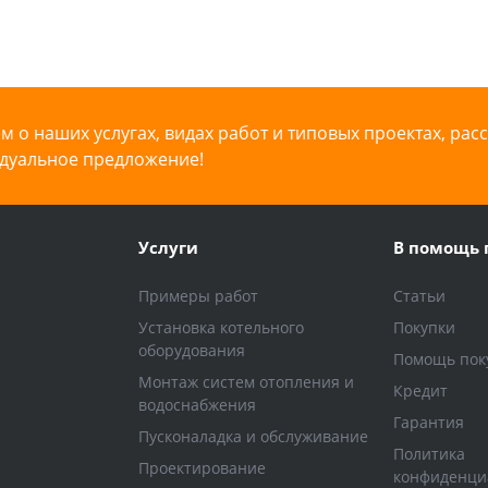
 о наших услугах, видах работ и типовых проектах, рас
дуальное предложение!
Услуги
В помощь 
Примеры работ
Статьи
Установка котельного
Покупки
оборудования
Помощь пок
Монтаж систем отопления и
Кредит
водоснабжения
Гарантия
Пусконаладка и обслуживание
Политика
Проектирование
конфиденци