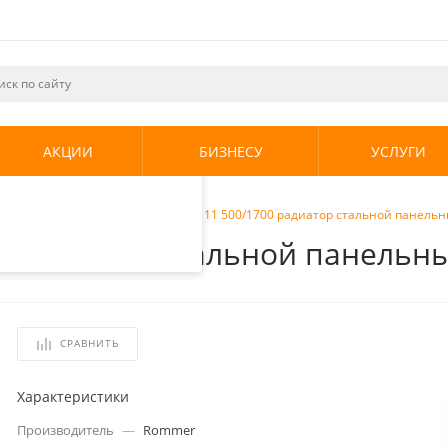
ециалистами и
те. Продолжая
его использования.
АКЦИИ
БИЗНЕСУ
УСЛУГИ
енциальности
.
радиаторы
/
Rommer Compact 11 500/1700 радиатор стальной панель
0 радиатор стальной панельн
СРАВНИТЬ
Характеристики
Производитель
—
Rommer