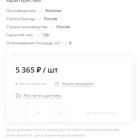
Характеристики
Производитель
—
Rommer
Страна бренда
—
Россия
Страна производства
—
Россия
Гарантия, мес
—
120
Отапливаемая площадь, м2
—
6
5 365 ₽
/
шт
Нет в наличии
Нашли дешевле?
Рассчитать доставку
-
+
НЕТ В НАЛИЧИИ
Цена действительна только для интернет-магазина и может
отличаться от цен в розничных магазинах